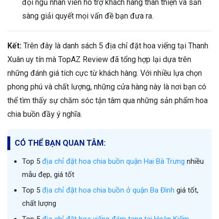
đội ngũ nhân viên hỗ trợ khách hàng thân thiện và sẵn
sàng giải quyết mọi vấn đề bạn đưa ra.
Kết:
Trên đây là danh sách 5 địa chỉ đặt hoa viếng tại Thanh
Xuân uy tín mà TopAZ Review đã tổng hợp lại dựa trên
những đánh giá tích cực từ khách hàng. Với nhiều lựa chọn
phong phú và chất lượng, những cửa hàng này là nơi bạn có
thể tìm thấy sự chăm sóc tận tâm qua những sản phẩm hoa
chia buồn đầy ý nghĩa.
CÓ THỂ BẠN QUAN TÂM:
Top 5
địa chỉ đặt hoa chia buồn quận Hai Bà Trưng
nhiều
mẫu đẹp, giá tốt
Top 5
địa chỉ đặt hoa chia buồn ở quận Ba Đình
giá tốt,
chất lượng
Top 5
địa chỉ đặt hoa viếng đám tang tại Hoàn Kiếm