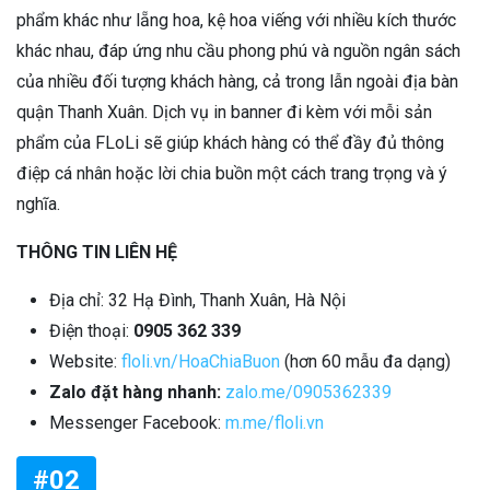
phẩm khác như lẵng hoa, kệ hoa viếng với nhiều kích thước
khác nhau, đáp ứng nhu cầu phong phú và nguồn ngân sách
của nhiều đối tượng khách hàng, cả trong lẫn ngoài địa bàn
quận Thanh Xuân. Dịch vụ in banner đi kèm với mỗi sản
phẩm của FLoLi sẽ giúp khách hàng có thể đầy đủ thông
điệp cá nhân hoặc lời chia buồn một cách trang trọng và ý
nghĩa.
THÔNG TIN LIÊN HỆ
Địa chỉ: 32 Hạ Đình, Thanh Xuân, Hà Nội
Điện thoại:
0905 362 339
Website:
floli.vn/HoaChiaBuon
(hơn 60 mẫu đa dạng)
Zalo đặt hàng nhanh:
zalo.me/0905362339
Messenger Facebook:
m.me/floli.vn
#02