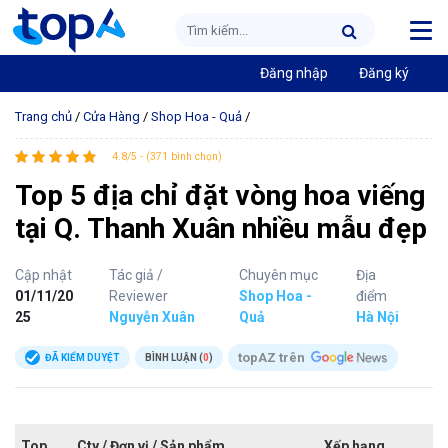
Đăng nhập
Đăng ký
Trang chủ
/
Cửa Hàng
/
Shop Hoa - Quả
/
4.8/5 - (371 bình chọn)
Top 5 địa chỉ đặt vòng hoa viếng
tại Q. Thanh Xuân nhiều mẫu đẹp
Cập nhật
Tác giả /
Chuyên mục
Địa
01/11/20
Reviewer
Shop Hoa -
điểm
25
Nguyễn Xuân
Quả
Hà Nội
topAZ trên
ĐÃ KIỂM DUYỆT
BÌNH LUẬN (
0
)
Top
Cty / Đơn vị / Sản phẩm
Xếp hạng