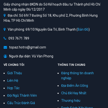
Giấy chứng nhận ĐKDN do Sở Kế hoạch Đầu tư Thành phố Hồ Chí
Minh cấp ngày 06/12/2017
Địa chỉ: Số 69/7 Đường Số 18, Khu phố 2, Phường Bình Hưng
Hòa, TP Hồ Chí Minh
Văn phòng: 69/10 Nguyễn Gia Trí, Bình Thạnh (
Bản Đồ
)
093 7671 789
topaz.hotro@gmail.com
Người đại diện: Vũ Văn Phong
VỀ CHÚNG TÔI
THÔNG TIN CHUNG
Giới Thiệu
Đăng thông tin doanh
nghiệp
Liên Hệ
Địa Điểm Ăn Uống
Hợp Tác
Chủ Đề Hay Nhất
Đội Ngũ Thành Viên
Thương hiệu
Cấu Trúc Đánh Giá