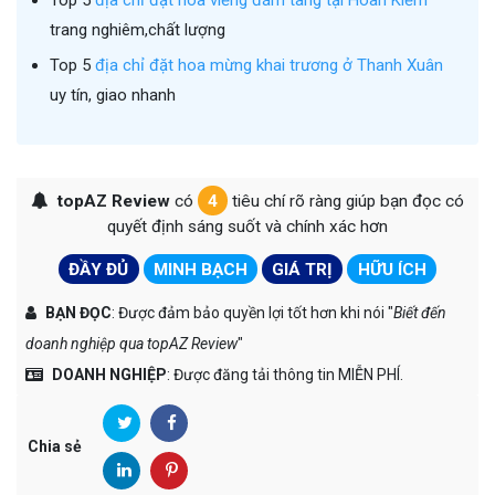
trang nghiêm,chất lượng
Top 5
địa chỉ đặt hoa mừng khai trương ở Thanh Xuân
uy tín, giao nhanh
topAZ Review
có
4
tiêu chí rõ ràng giúp bạn đọc có
quyết định sáng suốt và chính xác hơn
ĐẦY ĐỦ
MINH BẠCH
GIÁ TRỊ
HỮU ÍCH
BẠN ĐỌC
: Được đảm bảo quyền lợi tốt hơn khi nói "
Biết đến
doanh nghiệp qua topAZ Review
"
DOANH NGHIỆP
: Được đăng tải thông tin MIỄN PHÍ.
Chia sẻ