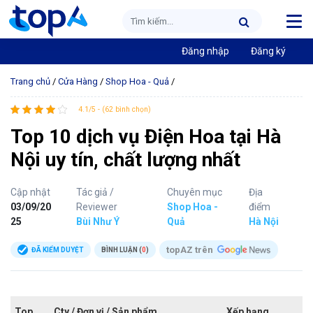
Đăng nhập
Đăng ký
Trang chủ
/
Cửa Hàng
/
Shop Hoa - Quả
/
4.1/5 - (62 bình chọn)
Top 10 dịch vụ Điện Hoa tại Hà
Nội uy tín, chất lượng nhất
Cập nhật
Tác giả /
Chuyên mục
Địa
03/09/20
Reviewer
Shop Hoa -
điểm
25
Bùi Như Ý
Quả
Hà Nội
topAZ trên
ĐÃ KIỂM DUYỆT
BÌNH LUẬN (
0
)
Top
Cty / Đơn vị / Sản phẩm
Xếp hạng