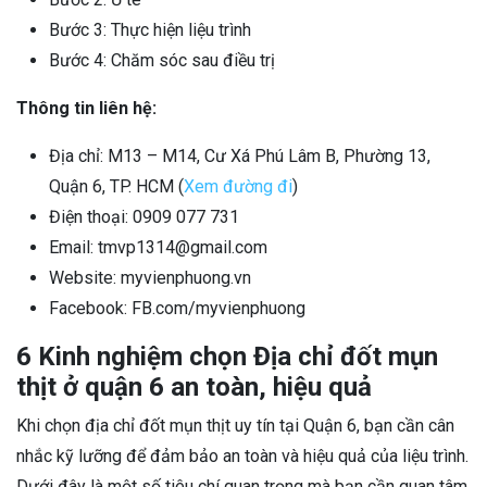
Bước 3: Thực hiện liệu trình
Bước 4: Chăm sóc sau điều trị
Thông tin liên hệ:
Địa chỉ: M13 – M14, Cư Xá Phú Lâm B, Phường 13,
Quận 6, TP. HCM (
Xem đường đi
)
Điện thoại: 0909 077 731
Email: tmvp1314@gmail.com
Website: myvienphuong.vn
Facebook: FB.com/myvienphuong
6 Kinh nghiệm chọn Địa chỉ đốt mụn
thịt ở quận 6 an toàn, hiệu quả
Khi chọn địa chỉ đốt mụn thịt uy tín tại Quận 6, bạn cần cân
nhắc kỹ lưỡng để đảm bảo an toàn và hiệu quả của liệu trình.
Dưới đây là một số tiêu chí quan trọng mà bạn cần quan tâm