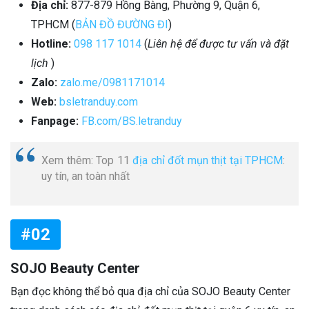
Địa chỉ:
877-879 Hồng Bàng, Phường 9, Quận 6,
TPHCM (
BẢN ĐỒ ĐƯỜNG ĐI
)
Hotline:
098 117 1014
(
Liên hệ để được tư vấn và đặt
lịch
)
Zalo:
zalo.me/0981171014
Web:
bsletranduy.com
Fanpage:
FB.com/BS.letranduy
Xem thêm: Top 11
địa chỉ đốt mụn thịt tại TPHCM
:
uy tín, an toàn nhất
#02
SOJO Beauty Center
Bạn đọc không thể bỏ qua địa chỉ của SOJO Beauty Center