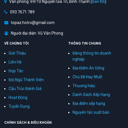
Văn phòng: 69/10 Nguyễn Gia Trí, Bình Thạnh (
Bản Đồ
)
093 7671 789
topaz.hotro@gmail.com
Người đại diện: Vũ Văn Phong
VỀ CHÚNG TÔI
THÔNG TIN CHUNG
Giới Thiệu
Đăng thông tin doanh
nghiệp
Liên Hệ
Địa Điểm Ăn Uống
Hợp Tác
Chủ Đề Hay Nhất
Đội Ngũ Thành Viên
Thương hiệu
Cấu Trúc Đánh Giá
Danh Sách Xếp Hạng
Hoạt Động
Địa điểm xếp hạng
Tuyển Dụng
Nguyên tắc xuất bản
CHÍNH SÁCH & ĐIỀU KHOẢN