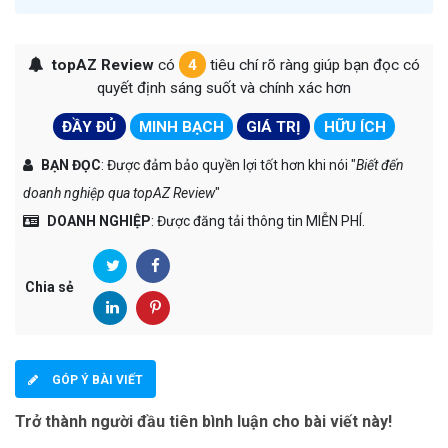
topAZ Review
có
4
tiêu chí rõ ràng giúp bạn đọc có
quyết định sáng suốt và chính xác hơn
ĐẦY ĐỦ
MINH BẠCH
GIÁ TRỊ
HỮU ÍCH
BẠN ĐỌC
: Được đảm bảo quyền lợi tốt hơn khi nói "
Biết đến
doanh nghiệp qua topAZ Review
"
DOANH NGHIỆP
: Được đăng tải thông tin MIỄN PHÍ.
Chia sẻ
GÓP Ý BÀI VIẾT
Trở thành người đầu tiên bình luận cho bài viết này!