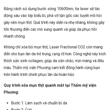
Bằng cách sử dụng bước sóng 10600nm, tia laser sẽ tác
động sâu vào lớp biểu bì, phá vỡ tận gốc các tuyến mồ hôi
gây nên mụn thịt. Quá trình này diễn ra nhẹ nhàng, không gây
tổn thương đến các mô xung quanh và giúp da phục hồi
nhanh chóng.
Không chỉ xóa bỏ mụn thịt, Laser Fractional CO2 còn mang
đến cho bạn làn da trẻ trung, rạng rỡ hơn. Công nghệ này kích
thích sản sinh collagen, giúp da săn chắc, mịn màng và đều
màu. Thẩm mỹ viện Phương cam kết đồng hành cùng bạn
trên hành trình chinh phục làn da hoàn hảo.
Quy trình xóa mụn thịt quanh mắt tại Thẩm mỹ viện
Phương:
Bước 1: Làm sạch và chuẩn bị da
Bước 2: Ủ tê