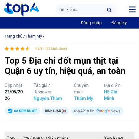
Đăng nhập
Đăng ký
Trang chủ
/
Thẩm Mỹ
/
4.6/5 - (33 bình chọn)
Top 5 Địa chỉ đốt mụn thịt tại
Quận 6 uy tín, hiệu quả, an toàn
Cập nhật
Tác giả /
Chuyên
Địa điểm
22/05/20
Reviewer
mục
Hồ Chí
26
Nguyễn Thắm
Thẩm Mỹ
Minh
topAZ trên
ĐÃ KIỂM DUYỆT
BÌNH LUẬN (
0
)
Top
Cty / Đơn vị / Sản phẩm
Xếp hạng