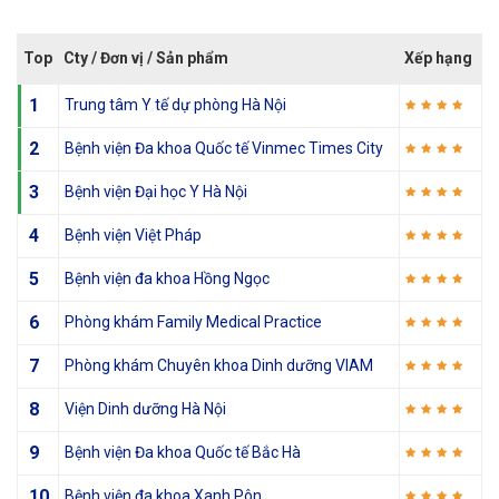
Top
Cty / Đơn vị / Sản phẩm
Xếp hạng
1
Trung tâm Y tế dự phòng Hà Nội
2
Bệnh viện Đa khoa Quốc tế Vinmec Times City
3
Bệnh viện Đại học Y Hà Nội
4
Bệnh viện Việt Pháp
5
Bệnh viện đa khoa Hồng Ngọc
6
Phòng khám Family Medical Practice
7
Phòng khám Chuyên khoa Dinh dưỡng VIAM
8
Viện Dinh dưỡng Hà Nội
9
Bệnh viện Đa khoa Quốc tế Bắc Hà
10
Bệnh viện đa khoa Xanh Pôn