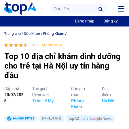
Đăng nhập
Đăng ký
Trang chủ
/
Sức Khoẻ
/
Phòng Khám
/
4.5/5 - (42 bình chọn)
Top 10 địa chỉ khám dinh dưỡng
cho trẻ tại Hà Nội uy tín hàng
đầu
Cập nhật
Tác giả /
Chuyên
Địa
20/07/202
Reviewer
mục
điểm
5
Trần Lê My
Phòng
Hà Nội
Khám
topAZ trên
ĐÃ KIỂM DUYỆT
BÌNH LUẬN (
0
)