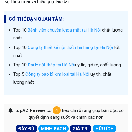
sự thoải mái và hiệu quả lâu dài.
CÓ THỂ BẠN QUAN TÂM:
Top 10
Bệnh viện chuyên khoa mắt tại Hà Nội
chất lượng
nhất
Top 10
Công ty thiết kế nội thất nhà hàng tại Hà Nội
tốt
nhất
Top 10
Đại lý sắt thép tại Hà Nội
uy tín, giá rẻ, chất lượng
Top 5
Công ty bao bì kim loại tại Hà Nội
uy tín, chất
lượng nhất
topAZ Review
có
4
tiêu chí rõ ràng giúp bạn đọc có
quyết định sáng suốt và chính xác hơn
ĐẦY ĐỦ
MINH BẠCH
GIÁ TRỊ
HỮU ÍCH