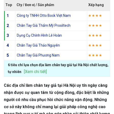
Top
Cty / Đơn vị / Sản phẩm
Xếp hạng
1
Công ty TNHH Otto Bock Việt Nam
2
Chân Tay Giả Thẩm Mỹ Prosiltech
3
Dụng Cụ Chỉnh Hình Lê Hoàn
4
Chân Tay Giả Thảo Nguyên
5
Chân Tay Giả Phương Nam
6 tiêu chí lựa chọn địa làm chân tay giả tại Hà Nội chất lượng,
[Xem chi tiết]
tự nhiên
Các địa chỉ làm chân tay giả tại Hà Nội uy tín ngày càng
nhận được sự quan tâm từ cộng đồng, đặc biệt là những
người có nhu cầu phục hồi chức năng vận động. Những
cơ sở này không chỉ mang lại giải pháp công nghệ cao
trong lĩnh vực y tế mà còn góp phần cải thiện chất lượng