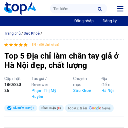
Đăng nhập
Đăng ký
Trang chủ
/
Sức Khoẻ
/
5/5 - (50 bình chọn)
Top 5 Địa chỉ làm chân tay giả ở
Hà Nội đẹp, chất lượng
Cập nhật
Tác giả /
Chuyên
Địa
18/03/20
Reviewer
mục
điểm
26
Phạm Thị Mỹ
Sức Khoẻ
Hà Nội
Huyền
topAZ trên
ĐÃ KIỂM DUYỆT
BÌNH LUẬN (
0
)