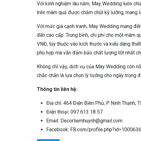
Với kinh nghiệm lâu năm, May Wedding luôn chú 
trên mâm quả được chăm chút kỹ lưỡng, mang lại
Với mức giá cạnh tranh, May Wedding mang đến c
đến cao cấp. Trung bình, chi phí cho một mâm 
VNĐ, tùy thuộc vào kích thước và kiểu dáng thiế
phù hợp mà vẫn đảm bảo chất lượng tốt nhất ch
Không chỉ vậy, dịch vụ của May Wedding còn nổi
chắc chắn là lựa chọn lý tưởng cho ngày trọng đ
Thông tin liên hệ:
Địa chỉ: 464 Điện Biên Phủ, P. Ninh Thạnh, T
Điện thoại: 097 613 18 57
Email: Decorliemhuynh@gmail.com
Facebook: FB.com/profile.php?id=10006