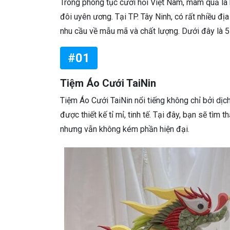
Trong phong tục cưới hỏi Việt Nam, mâm quả là 
đôi uyên ương. Tại TP. Tây Ninh, có rất nhiều đ
nhu cầu về mẫu mã và chất lượng. Dưới đây là 5
#01
Tiệm Áo Cưới TaiNin
Tiệm Áo Cưới TaiNin nổi tiếng không chỉ bởi dị
được thiết kế tỉ mỉ, tinh tế. Tại đây, bạn sẽ 
nhưng vẫn không kém phần hiện đại.