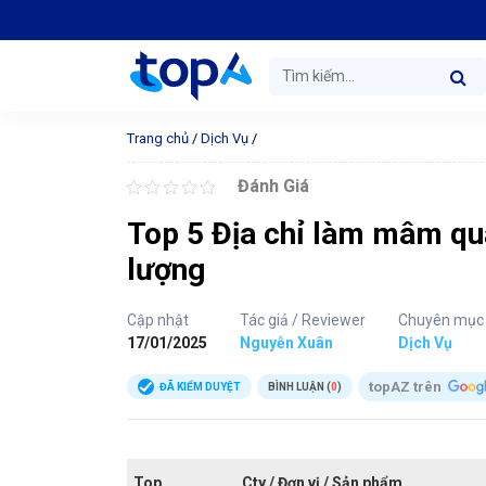
Trang chủ
/
Dịch Vụ
/
Đánh Giá
Top 5 Địa chỉ làm mâm quả 
lượng
Cập nhật
Tác giả / Reviewer
Chuyên mục
17/01/2025
Nguyễn Xuân
Dịch Vụ
topAZ trên
ĐÃ KIỂM DUYỆT
BÌNH LUẬN (
0
)
Top
Cty / Đơn vị / Sản phẩm