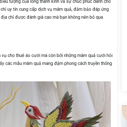
biểu tượng của lòng thành kính và sự chúc phúc dành cho
ịa chỉ uy tín cung cấp dịch vụ mâm quả, đảm bảo đáp ứng
 địa chỉ được đánh giá cao mà bạn không nên bỏ qua.
ch vụ cho thuê áo cưới mà còn bởi những mâm quả cưới hỏi
tìm thấy các mẫu mâm quả mang đậm phong cách truyền thống