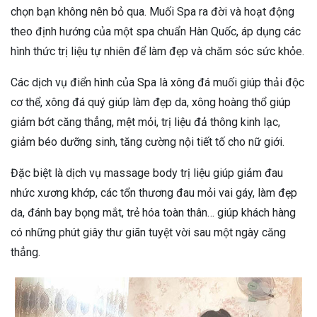
chọn bạn không nên bỏ qua. Muối Spa ra đời và hoạt động
theo định hướng của một spa chuẩn Hàn Quốc, áp dụng các
hình thức trị liệu tự nhiên để làm đẹp và chăm sóc sức khỏe.
Các dịch vụ điển hình của Spa là xông đá muối giúp thải độc
cơ thể, xông đá quý giúp làm đẹp da, xông hoàng thổ giúp
giảm bớt căng thẳng, mệt mỏi, trị liệu đả thông kinh lạc,
giảm béo dưỡng sinh, tăng cường nội tiết tố cho nữ giới.
Đặc biệt là dịch vụ massage body trị liệu giúp giảm đau
nhức xương khớp, các tổn thương đau mỏi vai gáy, làm đẹp
da, đánh bay bọng mắt, trẻ hóa toàn thân… giúp khách hàng
có những phút giây thư giãn tuyệt vời sau một ngày căng
thẳng.