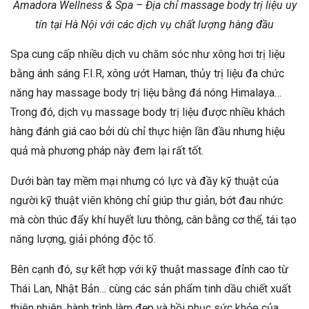
Amadora Wellness & Spa – Địa chỉ massage body trị liệu uy
tín tại Hà Nội với các dịch vụ chất lượng hàng đầu
Spa cung cấp nhiều dịch vu chăm sóc như xông hơi trị liệu
bằng ánh sáng F.I.R, xông ướt Haman, thủy trị liệu đa chức
năng hay massage body trị liệu bằng đá nóng Himalaya…
Trong đó, dịch vụ massage body trị liệu được nhiều khách
hàng đánh giá cao bởi dù chỉ thực hiện lần đầu nhưng hiệu
quả mà phương pháp này đem lại rất tốt.
Dưới bàn tay mềm mại nhưng có lực và đầy kỹ thuật của
người kỹ thuật viên không chỉ giúp thư giản, bớt đau nhức
mà còn thúc đẩy khí huyết lưu thông, cân bằng cơ thể, tái tạo
năng lượng, giải phóng độc tố.
Bên cạnh đó, sự kết hợp với kỹ thuật massage đỉnh cao từ
Thái Lan, Nhật Bản… cùng các sản phẩm tinh dầu chiết xuất
thiên nhiên, hành trình làm đẹp và hồi phục sức khỏe của