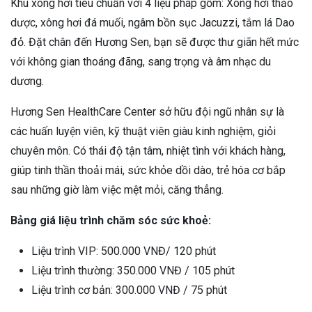
Khu xông hơi tiêu chuẩn với 4 liệu pháp gồm: Xông hơi thảo
dược, xông hơi đá muối, ngâm bồn sục Jacuzzi, tắm lá Dao
đỏ. Đặt chân đến Hương Sen, bạn sẽ được thư giãn hết mức
với không gian thoáng đãng, sang trọng và âm nhạc du
dương.
Hương Sen HealthCare Center sở hữu đội ngũ nhân sự là
các huấn luyện viên, kỹ thuật viên giàu kinh nghiệm, giỏi
chuyên môn. Có thái độ tận tâm, nhiệt tình với khách hàng,
giúp tinh thần thoải mái, sức khỏe dồi dào, trẻ hóa cơ bắp
sau những giờ làm việc mệt mỏi, căng thẳng.
Bảng giá liệu trình chăm sóc sức khoẻ:
Liệu trình VIP: 500.000 VNĐ/ 120 phút
Liệu trình thường: 350.000 VNĐ / 105 phút
Liệu trình cơ bản: 300.000 VNĐ / 75 phút