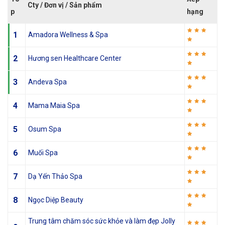
Cty / Đơn vị / Sản phẩm
p
hạng
1
Amadora Wellness & Spa
2
Hương sen Healthcare Center
3
Andeva Spa
4
Mama Maia Spa
5
Osum Spa
6
Muối Spa
7
Dạ Yến Thảo Spa
8
Ngọc Diệp Beauty
Trung tâm chăm sóc sức khỏe và làm đẹp Jolly