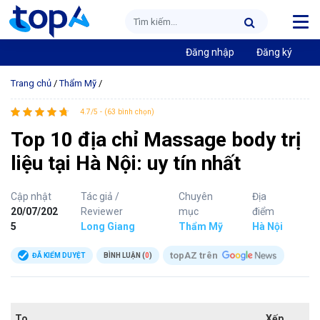
Đăng nhập
Đăng ký
Trang chủ
/
Thẩm Mỹ
/
4.7/5 - (63 bình chọn)
Top 10 địa chỉ Massage body trị
liệu tại Hà Nội: uy tín nhất
Cập nhật
Tác giả /
Chuyên
Địa
20/07/202
Reviewer
mục
điểm
5
Long Giang
Thẩm Mỹ
Hà Nội
topAZ trên
ĐÃ KIỂM DUYỆT
BÌNH LUẬN (
0
)
To
Xếp