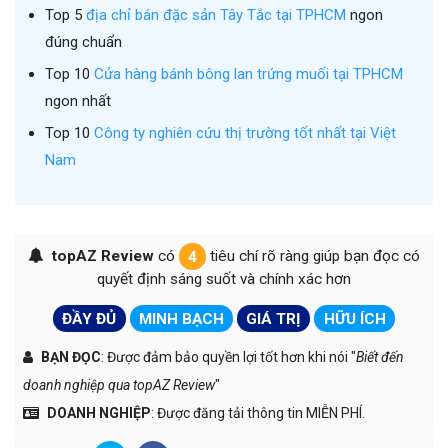
Top 5
địa chỉ bán đặc sản Tây Tắc tại TPHCM
ngon
đúng chuẩn
Top 10
Cửa hàng bánh bông lan trứng muối tại TPHCM
ngon nhất
Top 10
Công ty nghiên cứu thị trường tốt nhất tại Việt
Nam
topAZ Review
có
4
tiêu chí rõ ràng giúp bạn đọc có
quyết định sáng suốt và chính xác hơn
ĐẦY ĐỦ
MINH BẠCH
GIÁ TRỊ
HỮU ÍCH
BẠN ĐỌC
: Được đảm bảo quyền lợi tốt hơn khi nói "
Biết đến
doanh nghiệp qua topAZ Review
"
DOANH NGHIỆP
: Được đăng tải thông tin MIỄN PHÍ.