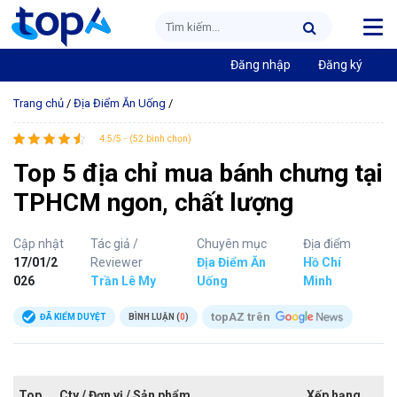
Đăng nhập
Đăng ký
Trang chủ
/
Địa Điểm Ăn Uống
/
4.5/5 - (52 bình chọn)
Top 5 địa chỉ mua bánh chưng tại
TPHCM ngon, chất lượng
Cập nhật
Tác giả /
Chuyên mục
Địa điểm
17/01/2
Reviewer
Địa Điểm Ăn
Hồ Chí
026
Trần Lê My
Uống
Minh
topAZ trên
ĐÃ KIỂM DUYỆT
BÌNH LUẬN (
0
)
Top
Cty / Đơn vị / Sản phẩm
Xếp hạng