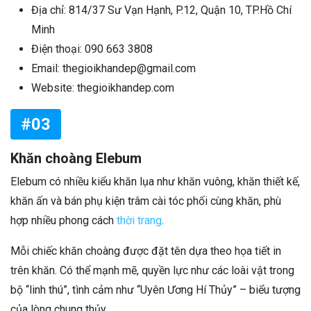
Địa chỉ: 814/37 Sư Vạn Hạnh, P.12, Quận 10, TP.Hồ Chí
Minh
Điện thoại: 090 663 3808
Email: thegioikhandep@gmail.com
Website: thegioikhandep.com
#03
Khăn choàng Elebum
Elebum có nhiều kiểu khăn lụa như khăn vuông, khăn thiết kế,
khăn ấn và bán phụ kiện trâm cài tóc phối cùng khăn, phù
hợp nhiều phong cách
thời trang
.
Mỗi chiếc khăn choàng được đặt tên dựa theo họa tiết in
trên khăn. Có thể mạnh mẽ, quyền lực như các loài vật trong
bộ “linh thú”, tình cảm như “Uyên Ương Hí Thủy” – biểu tượng
của lòng chung thủy,……