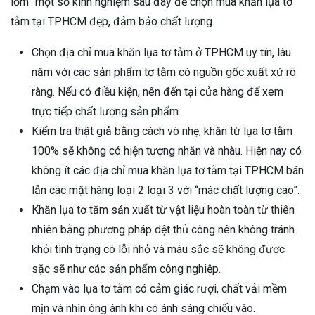
lỏm” một số kinh nghiệm sau đây để chọn mua khăn lụa tơ
tằm tại TPHCM đẹp, đảm bảo chất lượng.
Chọn địa chỉ mua khăn lụa tơ tằm ở TPHCM uy tín, lâu
năm với các sản phẩm tơ tằm có nguồn gốc xuất xứ rõ
ràng. Nếu có điều kiện, nên đến tại cửa hàng để xem
trực tiếp chất lượng sản phẩm.
Kiểm tra thật giả bằng cách vò nhẹ, khăn từ lụa tơ tằm
100% sẽ không có hiện tượng nhăn và nhàu. Hiện nay có
không ít các địa chỉ mua khăn lụa tơ tằm tại TPHCM bán
lẫn các mặt hàng loại 2 loại 3 với “mác chất lượng cao”.
Khăn lụa tơ tằm sản xuất từ vật liệu hoàn toàn từ thiên
nhiên bằng phương pháp dệt thủ công nên không tránh
khỏi tình trạng có lỗi nhỏ và màu sắc sẽ không được
sặc sẽ như các sản phẩm công nghiệp.
Chạm vào lụa tơ tằm có cảm giác rượi, chất vải mềm
mịn và nhìn óng ánh khi có ánh sáng chiếu vào.