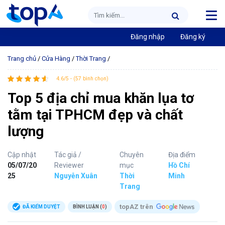
Đăng nhập
Đăng ký
Trang chủ
/
Cửa Hàng
/
Thời Trang
/
4.6/5 - (57 bình chọn)
Top 5 địa chỉ mua khăn lụa tơ
tằm tại TPHCM đẹp và chất
lượng
Cập nhật
Tác giả /
Chuyên
Địa điểm
05/07/20
Reviewer
mục
Hồ Chí
25
Nguyễn Xuân
Thời
Minh
Trang
topAZ trên
ĐÃ KIỂM DUYỆT
BÌNH LUẬN (
0
)