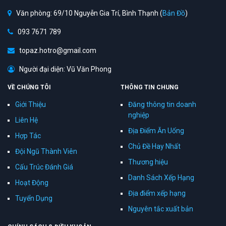
Văn phòng: 69/10 Nguyễn Gia Trí, Bình Thạnh (
Bản Đồ
)
093 7671 789
topaz.hotro@gmail.com
Người đại diện: Vũ Văn Phong
VỀ CHÚNG TÔI
THÔNG TIN CHUNG
Giới Thiệu
Đăng thông tin doanh
nghiệp
Liên Hệ
Địa Điểm Ăn Uống
Hợp Tác
Chủ Đề Hay Nhất
Đội Ngũ Thành Viên
Thương hiệu
Cấu Trúc Đánh Giá
Danh Sách Xếp Hạng
Hoạt Động
Địa điểm xếp hạng
Tuyển Dụng
Nguyên tắc xuất bản