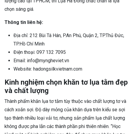
lượng cao tại TPHCM, thì Lụa Hà Đông chắc chắn là lựa
chọn sáng giá.
Thông tin liên hệ:
Địa chỉ: 212 Bùi Tá Hán, P.An Phú, Quận 2, TP.Thủ Đức,
TP.Hồ Chí Minh
Điện thoại: 097 132 7095
Email: info@myngheviet.vn
Website: hadongsilkvietnam.com
Kinh nghiệm chọn khăn tơ lụa tằm đẹp
và chất lượng
Thành phẩm khăn lụa tơ tằm tùy thuộc vào chất lượng tơ và
cách xoắn sợi. Độ dày mỏng của khăn dựa trên kiểu se sợi
tạo thành nhiều loại vải tơ, nhưng sản phẩm lụa chất lượng
không được pha lẫn các thành phần phi thiên nhiên. “Học