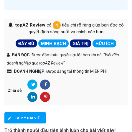
topAZ Review
có
4
tiêu chí rõ ràng giúp bạn đọc có
quyết định sáng suốt và chính xác hơn
ĐẦY ĐỦ
MINH BẠCH
GIÁ TRỊ
HỮU ÍCH
BẠN ĐỌC
: Được đảm bảo quyền lợi tốt hơn khi nói "
Biết đến
doanh nghiệp qua topAZ Review
"
DOANH NGHIỆP
: Được đăng tải thông tin MIỄN PHÍ.
Chia sẻ
GÓP Ý BÀI VIẾT
Trở thành người đầu tiên bình luận cho bài viết này!