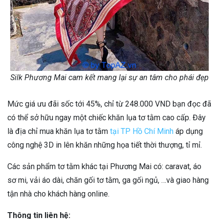
Silk Phương Mai cam kết mang lại sự an tâm cho phái đẹp
Mức giá ưu đãi sốc tới 45%, chỉ từ 248.000 VND bạn đọc đã
có thể sở hữu ngay một chiếc khăn lụa tơ tằm cao cấp. Đây
là địa chỉ mua khăn lụa tơ tằm
tại TP Hồ Chí Minh
áp dụng
công nghệ 3D in lên khăn những họa tiết thời thượng, tỉ mỉ.
Các sản phẩm tơ tằm khác tại Phương Mai có: caravat, áo
sơ mi, vải áo dài, chăn gối tơ tằm, ga gối ngủ, …và giao hàng
tận nhà cho khách hàng online.
Thông tin liên hệ: