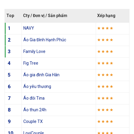
Top
Cty / Đơn vị / Sản phẩm
Xếp hạng
1
NAVY
2
Áo Gia Đình Hạnh Phúc
3
Family Love
4
Fig Tree
5
Áo gia đình Gia Hân
6
Áo yêu thương
7
Áo đôi Tina
8
Áo thun 24h
9
Couple TX
10
LoviCouple