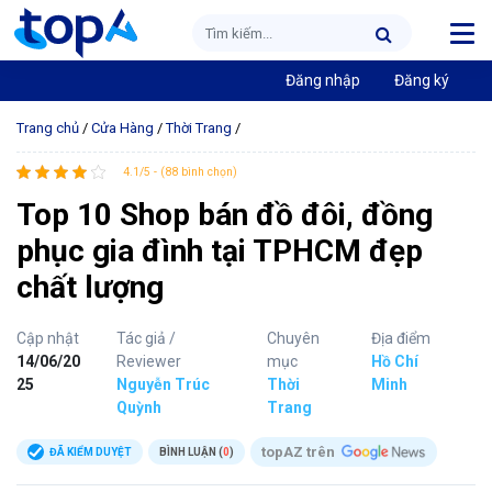
Đăng nhập
Đăng ký
Trang chủ
/
Cửa Hàng
/
Thời Trang
/
4.1/5 - (88 bình chọn)
Top 10 Shop bán đồ đôi, đồng
phục gia đình tại TPHCM đẹp
chất lượng
Cập nhật
Tác giả /
Chuyên
Địa điểm
14/06/20
Reviewer
mục
Hồ Chí
25
Nguyễn Trúc
Thời
Minh
Quỳnh
Trang
topAZ trên
ĐÃ KIỂM DUYỆT
BÌNH LUẬN (
0
)