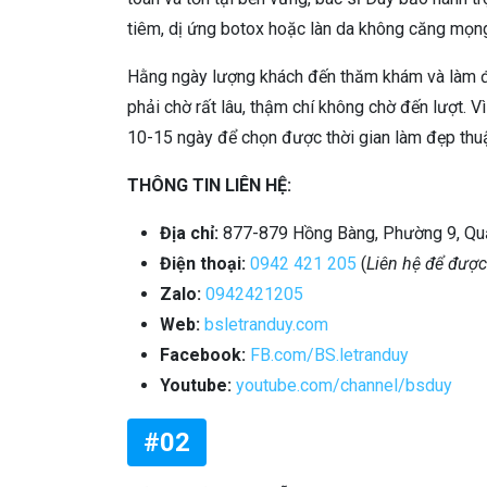
tiêm, dị ứng botox hoặc làn da không căng mọn
Hằng ngày lượng khách đến thăm khám và làm đ
phải chờ rất lâu, thậm chí không chờ đến lượt. 
10-15 ngày để chọn được thời gian làm đẹp thuậ
THÔNG TIN LIÊN HỆ:
Địa chỉ:
877-879 Hồng Bàng, Phường 9, Qu
Điện thoại:
0942 421 205
(
Liên hệ để được 
Zalo:
0942421205
Web:
bsletranduy.com
Facebook:
FB.com/BS.letranduy
Youtube:
youtube.com/channel/bsduy
#02