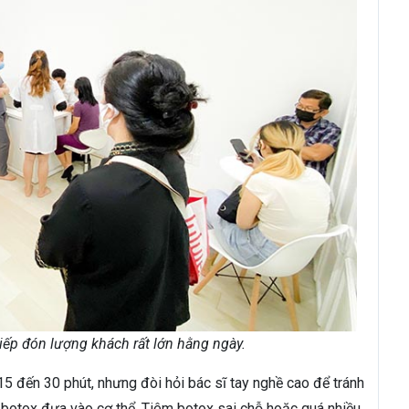
iếp đón lượng khách rất lớn hằng ngày.
 15 đến 30 phút, nhưng đòi hỏi bác sĩ tay nghề cao để tránh
botox đưa vào cơ thể. Tiêm botox sai chỗ hoặc quá nhiều