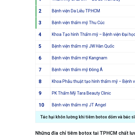
2
Bệnh viện Da Liễu TP.HCM
3
Bệnh viện thẩm mỹ Thu Cúc
4
Khoa Tạo hình Thẩm mỹ – Bệnh viện Đại học
5
Bệnh viện thẩm mỹ JW Hàn Quốc
6
Bệnh viện thẩm mỹ Kangnam
7
Bệnh viện thẩm mỹ Đông Á
8
Khoa Phẫu thuật tạo hình thẩm mỹ – Bệnh v
9
PK Thẩm Mỹ Tara Beauty Clinic
10
Bệnh viện thẩm mỹ JT Angel
Tác hại khôn lường khi tiêm botox dỏm và bác s
Những địa chỉ tiêm botox tại TPHCM chất lư