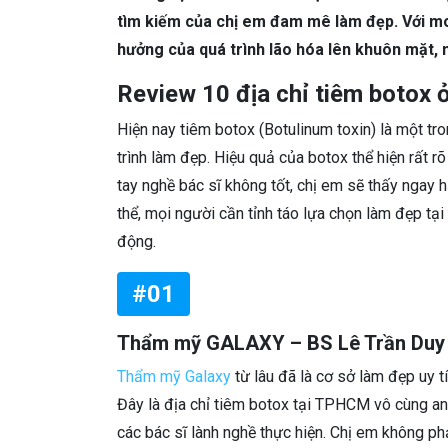
tìm kiếm của chị em đam mê làm đẹp. Với mo
hưởng của quá trình lão hóa lên khuôn mặt, n
Review 10 địa chỉ tiêm botox 
Hiện nay tiêm botox (Botulinum toxin) là một tr
trình làm đẹp. Hiệu quả của botox thể hiện rất r
tay nghề bác sĩ không tốt, chị em sẽ thấy nga
thể, mọi người cần tỉnh táo lựa chọn làm đẹp t
động.
#01
Thẩm mỹ GALAXY – BS Lê Trần Duy
Thẩm mỹ Galaxy
từ lâu đã là cơ sở làm đẹp uy t
Đây là địa chỉ tiêm botox tại TPHCM vô cùng an 
các bác sĩ lành nghề thực hiện. Chị em không ph