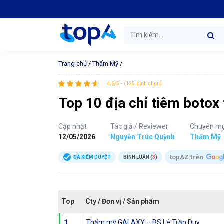
Trang chủ
/
Thẩm Mỹ
/
4.6/5 - (125 bình chọn)
Top 10 địa chỉ tiêm botox
Cập nhật
Tác giả / Reviewer
Chuyên m
12/05/2026
Nguyễn Trúc Quỳnh
Thẩm Mỹ
topAZ trên
ĐÃ KIỂM DUYỆT
BÌNH LUẬN (
3
)
Top
Cty / Đơn vị / Sản phẩm
1
Thẩm mỹ GALAXY – BS Lê Trần Duy