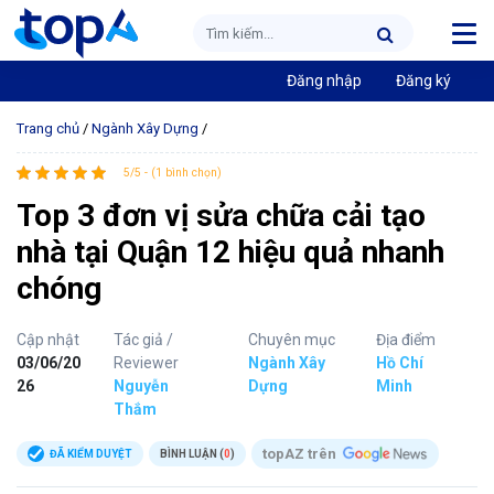
Đăng nhập
Đăng ký
Trang chủ
/
Ngành Xây Dựng
/
5/5 - (1 bình chọn)
Top 3 đơn vị sửa chữa cải tạo
nhà tại Quận 12 hiệu quả nhanh
chóng
Cập nhật
Tác giả /
Chuyên mục
Địa điểm
03/06/20
Reviewer
Ngành Xây
Hồ Chí
26
Nguyễn
Dựng
Minh
Thắm
topAZ trên
ĐÃ KIỂM DUYỆT
BÌNH LUẬN (
0
)