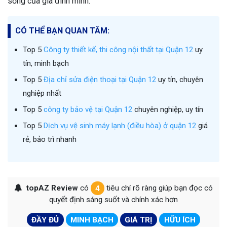
sống của gia đình mình.
CÓ THỂ BẠN QUAN TÂM:
Top 5
Công ty thiết kế, thi công nội thất tại Quận 12
uy
tín, minh bạch
Top 5
Địa chỉ sửa điện thoại tại Quận 12
uy tín, chuyên
nghiệp nhất
Top 5
công ty bảo vệ tại Quận 12
chuyên nghiệp, uy tín
Top 5
Dịch vụ vệ sinh máy lạnh (điều hòa) ở quận 12
giá
rẻ, bảo trì nhanh
topAZ Review
có
4
tiêu chí rõ ràng giúp bạn đọc có
quyết định sáng suốt và chính xác hơn
ĐẦY ĐỦ
MINH BẠCH
GIÁ TRỊ
HỮU ÍCH