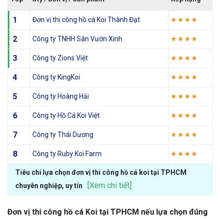
1
Đơn vị thi công hồ cá Koi Thành Đạt
2
Công ty TNHH Sân Vườn Xinh
3
Công ty Zions Việt
4
Công ty KingKoi
5
Công ty Hoàng Hải
6
Công ty Hồ Cá Koi Việt
7
Công ty Thái Dương
8
Công ty Ruby Koi Farm
Tiêu chí lựa chọn đơn vị thi công hồ cá koi tại TPHCM
[Xem chi tiết]
chuyên nghiệp, uy tín
Đơn vị thi công hồ cá Koi tại TPHCM nếu lựa chọn đúng