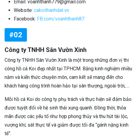
Email: voanhthanh779@gmail.com
Website:
cakoithanhdat.vn
Facebook:
FB.com/voanhthanh87
#02
Công ty TNHH Sân Vườn Xinh
Công ty TNHH Sân Vườn Xinh là một trong những đơn vị thi
công hồ cá Koi đẹp nhất tại TPHCM. Bằng kinh nghiệm nhiều
năm và kiến thức chuyên môn, cam kết sẽ mang đến cho
khách hàng công trình hoàn hảo tại sân thượng, ngoài trời,….
Mỗi hồ cá Koi do công ty phụ trách và thực hiện sẽ đảm bảo
được tuyệt đối về hệ sinh thái xung quanh. Đồng thời, thỏa
mãn được các yếu tố như hợp phong thủy và thu hút tài lộc,
vượng khí; sát thực tế và giảm được tối đa “gánh nặng kinh
tế”.