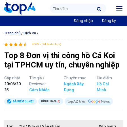
Đăng nhập
Đăng ký
Trang chủ
/
Dịch Vụ
/
4.5/5 - (24 bình chọn)
Top 8 Đơn vị thi công hồ Cá Koi
tại TPHCM uy tín, chuyên nghiệp
Cập nhật
Tác giả /
Chuyên mục
Địa điểm
20/06/20
Reviewer
Ngành Xây
Hồ Chí
25
Cẩm Nhiên
Dựng
Minh
topAZ trên
ĐÃ KIỂM DUYỆT
BÌNH LUẬN (
0
)
Top
Cty / Đơn vị / Sản phẩm
Xếp hạng