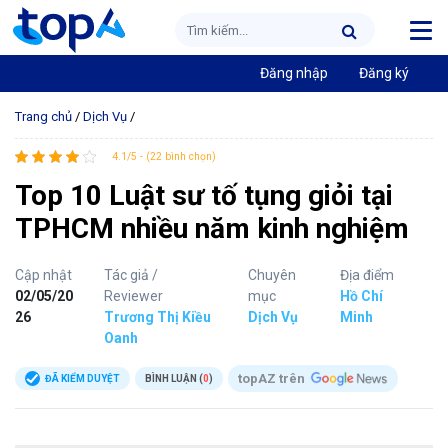
Đăng nhập
Đăng ký
Trang chủ
/
Dịch Vụ
/
4.1/5 - (22 bình chọn)
Top 10 Luật sư tố tụng giỏi tại
TPHCM nhiều năm kinh nghiệm
Cập nhật
Tác giả /
Chuyên
Địa điểm
02/05/20
Reviewer
mục
Hồ Chí
26
Trương Thị Kiều
Dịch Vụ
Minh
Oanh
topAZ trên
ĐÃ KIỂM DUYỆT
BÌNH LUẬN (
0
)