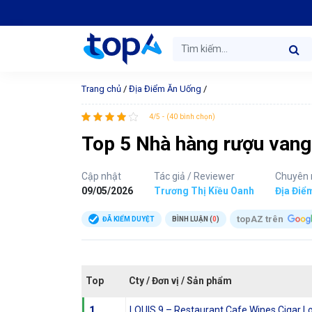
Trang chủ
/
Địa Điểm Ăn Uống
/
4/5 - (40 bình chọn)
Top 5 Nhà hàng rượu vang 
Cập nhật
Tác giả / Reviewer
Chuyên
09/05/2026
Trương Thị Kiều Oanh
Địa Điể
topAZ trên
ĐÃ KIỂM DUYỆT
BÌNH LUẬN (
0
)
Top
Cty / Đơn vị / Sản phẩm
1
LOUIS 9 – Restaurant Cafe Wines Cigar 