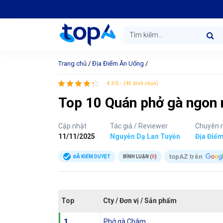
Trang chủ
/
Địa Điểm Ăn Uống
/
4.3/5 - (45 bình chọn)
Top 10 Quán phở gà ngon n
Cập nhật
Tác giả / Reviewer
Chuyên 
11/11/2025
Nguyễn Dạ Lan Tuyền
Địa Điể
topAZ trên
ĐÃ KIỂM DUYỆT
BÌNH LUẬN (
0
)
Top
Cty / Đơn vị / Sản phẩm
1
Phở gà Châm