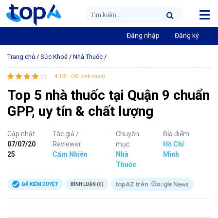
Đăng nhập
Đăng ký
Trang chủ
/
Sức Khoẻ
/
Nhà Thuốc
/
4.1/5 - (42 bình chọn)
Top 5 nhà thuốc tại Quận 9 chuẩn
GPP, uy tín & chất lượng
Cập nhật
Tác giả /
Chuyên
Địa điểm
07/07/20
Reviewer
mục
Hồ Chí
25
Cẩm Nhiên
Nhà
Minh
Thuốc
topAZ trên
ĐÃ KIỂM DUYỆT
BÌNH LUẬN (
0
)