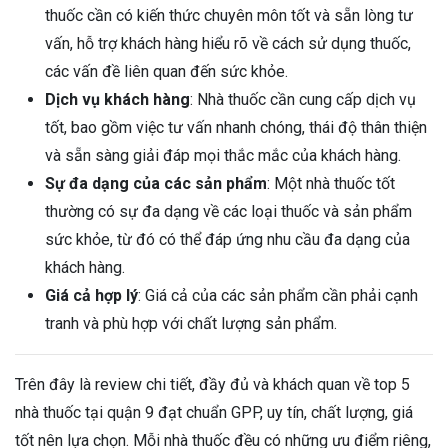
thuốc cần có kiến thức chuyên môn tốt và sẵn lòng tư
vấn, hỗ trợ khách hàng hiểu rõ về cách sử dụng thuốc,
các vấn đề liên quan đến sức khỏe.
Dịch vụ khách hàng
: Nhà thuốc cần cung cấp dịch vụ
tốt, bao gồm việc tư vấn nhanh chóng, thái độ thân thiện
và sẵn sàng giải đáp mọi thắc mắc của khách hàng.
Sự đa dạng của các sản phẩm
: Một nhà thuốc tốt
thường có sự đa dạng về các loại thuốc và sản phẩm
sức khỏe, từ đó có thể đáp ứng nhu cầu đa dạng của
khách hàng.
Giá cả hợp lý
: Giá cả của các sản phẩm cần phải cạnh
tranh và phù hợp với chất lượng sản phẩm.
Trên đây là review chi tiết, đầy đủ và khách quan về top 5
nhà thuốc tại quận 9 đạt chuẩn GPP, uy tín, chất lượng, giá
tốt nên lựa chọn. Mỗi nhà thuốc đều có những ưu điểm riêng,