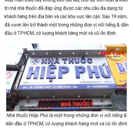
trì mà nhà thuốc đã đáp ứng được các nhu cầu đa dạng từ
khách hàng trên địa bàn và các khu vực lân cận. Sau 19 năm,
đã vươn lên trở thành một trong những đơn vị nổi tiếng & dẫn
đầu ở TPHCM, có lượng khách hàng mới và cũ ổn định.
Nhà thuốc Hiệp Phú là một trong những đơn vị nổi tiếng &
dẫn đầu ở TPHCM, có lượng khách hàng mới và cũ ổn định