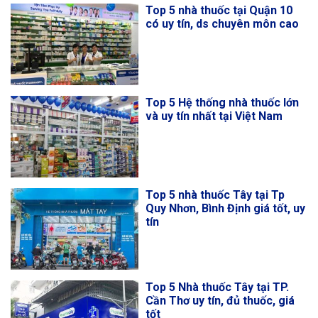
Top 5 nhà thuốc tại Quận 10
có uy tín, ds chuyên môn cao
Top 5 Hệ thống nhà thuốc lớn
và uy tín nhất tại Việt Nam
Top 5 nhà thuốc Tây tại Tp
Quy Nhơn, Bình Định giá tốt, uy
tín
Top 5 Nhà thuốc Tây tại TP.
Cần Thơ uy tín, đủ thuốc, giá
tốt