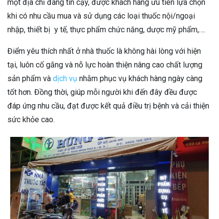
một địa chỉ đáng tin cậy, được khách hàng ưu tiên lựa chọn
khi có nhu cầu mua và sử dụng các loại thuốc nội/ngoại
nhập, thiết bị y tế, thực phẩm chức năng, dược mỹ phẩm,….
Điểm yêu thích nhất ở nhà thuốc là không hài lòng với hiện
tại, luôn cố gắng và nỗ lực hoàn thiện nâng cao chất lượng
sản phẩm và
dịch vụ
nhằm phục vụ khách hàng ngày càng
tốt hơn. Đồng thời, giúp mỗi người khi đến đây đều được
đáp ứng nhu cầu, đạt được kết quả điều trị bệnh và cải thiện
sức khỏe cao.