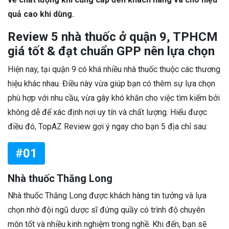
quả cao khi dùng.
Review 5 nhà thuốc ở quận 9, TPHCM
giá tốt & đạt chuẩn GPP nên lựa chọn
Hiện nay, tại quận 9 có khá nhiều nhà thuốc thuộc các thương
hiệu khác nhau. Điều này vừa giúp bạn có thêm sự lựa chọn
phù hợp với nhu cầu, vừa gây khó khăn cho việc tìm kiếm bởi
không dễ để xác định nơi uy tín và chất lượng. Hiểu được
điều đó, TopAZ Review gợi ý ngay cho bạn 5 địa chỉ sau:
#01
Nhà thuốc Thăng Long
Nhà thuốc Thăng Long được khách hàng tin tưởng và lựa
chọn nhờ đội ngũ dược sĩ đứng quầy có trình độ chuyên
môn tốt và nhiều kinh nghiệm trong nghề. Khi đến, bạn sẽ