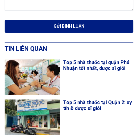
TIN LIÊN QUAN
Top 5 nhà thuốc tại quận Phú
Nhuận tốt nhất, dược sĩ giỏi
Top 5 nhà thuốc tại Quận 2: uy
tín & dược sĩ giỏi