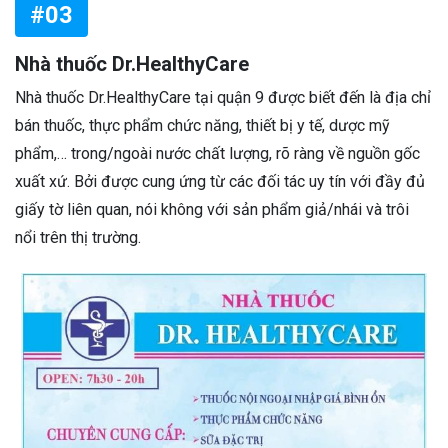
#03
Nhà thuốc Dr.HealthyCare
Nhà thuốc Dr.HealthyCare tại quận 9 được biết đến là địa chỉ
bán thuốc, thực phẩm chức năng, thiết bị y tế, dược mỹ
phẩm,… trong/ngoài nước chất lượng, rõ ràng về nguồn gốc
xuất xứ. Bởi được cung ứng từ các đối tác uy tín với đầy đủ
giấy tờ liên quan, nói không với sản phẩm giả/nhái và trôi
nổi trên thị trường.