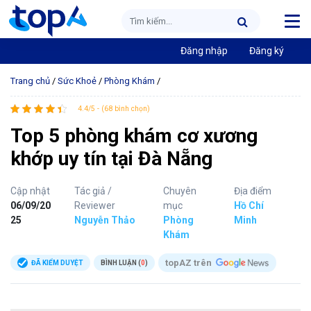
Đăng nhập
Đăng ký
Trang chủ
/
Sức Khoẻ
/
Phòng Khám
/
4.4/5 - (68 bình chọn)
Top 5 phòng khám cơ xương
khớp uy tín tại Đà Nẵng
Cập nhật
Tác giả /
Chuyên
Địa điểm
06/09/20
Reviewer
mục
Hồ Chí
25
Nguyễn Thảo
Phòng
Minh
Khám
topAZ trên
ĐÃ KIỂM DUYỆT
BÌNH LUẬN (
0
)