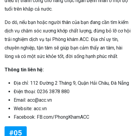
điều trị thành công cho hàng chục ngàn bệnh nhân ở mọi độ
tuổi trên khắp cả nước.
Do dó, nếu bạn hoặc người thân của bạn đang cần tìm kiếm
dịch vụ chăm sóc xương khớp chất lượng, đừng bỏ lỡ cơ hội
trải nghiệm dịch vụ tại Phòng khám ACC. Địa chỉ uy tín,
chuyên nghiệp, tận tâm sẽ giúp bạn cảm thấy an tâm, hài
lòng và có một sức khỏe tốt, đời sống hạnh phúc nhất.
Thông tin liên hệ:
Địa chỉ: 112 Đường 2 Tháng 9, Quận Hải Châu, Đà Nẵng
Điện thoại: 0236 3878 880
Email: acc@acc.vn
Website: acc.vn
Facebook: FB.com/PhongKhamACC
#05