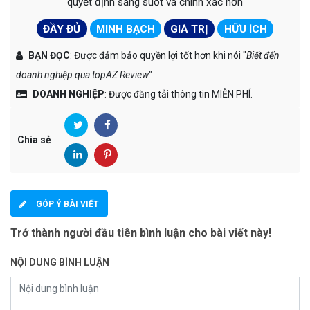
quyết định sáng suốt và chính xác hơn
ĐẦY ĐỦ
MINH BẠCH
GIÁ TRỊ
HỮU ÍCH
BẠN ĐỌC
: Được đảm bảo quyền lợi tốt hơn khi nói "
Biết đến
doanh nghiệp qua topAZ Review
"
DOANH NGHIỆP
: Được đăng tải thông tin MIỄN PHÍ.
Chia sẻ
GÓP Ý BÀI VIẾT
Trở thành người đầu tiên bình luận cho bài viết này!
NỘI DUNG BÌNH LUẬN