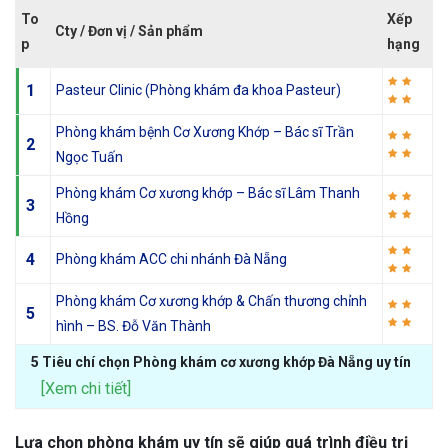
To
Xếp
Cty / Đơn vị / Sản phẩm
p
hạng
1
Pasteur Clinic (Phòng khám đa khoa Pasteur)
Phòng khám bệnh Cơ Xương Khớp – Bác sĩ Trần
2
Ngọc Tuấn
Phòng khám Cơ xương khớp – Bác sĩ Lâm Thanh
3
Hồng
4
Phòng khám ACC chi nhánh Đà Nẵng
Phòng khám Cơ xương khớp & Chấn thương chỉnh
5
hình – BS. Đỗ Văn Thành
5 Tiêu chí chọn Phòng khám cơ xương khớp Đà Nẵng uy tín
[Xem chi tiết]
Lựa chọn phòng khám uy tín sẽ giúp quá trình điều trị