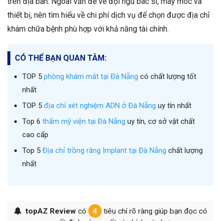
trên địa bàn. Ngoài vấn đề về đội ngũ bác sĩ, máy móc và
thiết bị, nên tìm hiểu về chi phí dịch vụ để chọn được địa chỉ
khám chữa bệnh phù hợp với khả năng tài chính.
CÓ THỂ BẠN QUAN TÂM:
TOP 5
phòng khám mắt tại Đà Nẵng
có chất lượng tốt
nhất
TOP 5
địa chỉ xét nghiệm ADN ở Đà Nẵng
uy tín nhất
Top 6
thẩm mỹ viện tại Đà Nẵng
uy tín, cơ sở vật chất
cao cấp
Top 5
Địa chỉ trồng răng Implant tại Đà Nẵng
chất lượng
nhất
topAZ Review
có
4
tiêu chí rõ ràng giúp bạn đọc có