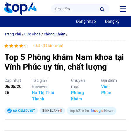
Đăng nhập
Đăng ký
Trang chủ
/
Sức Khoẻ
/
Phòng Khám
/
4.3/5 - (32 bình chọn)
Top 5 Phòng khám Nam khoa tại
Vĩnh Phúc uy tín, chất lượng
Cập nhật
Tác giả /
Chuyên
Địa điểm
06/05/20
Reviewer
mục
Vĩnh
26
Hà Thị Thái
Phòng
Phúc
Thanh
Khám
topAZ trên
ĐÃ KIỂM DUYỆT
BÌNH LUẬN (
0
)