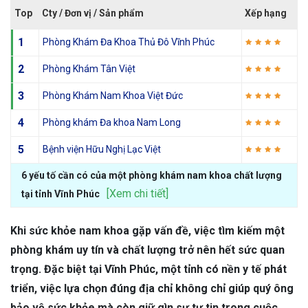
Top
Cty / Đơn vị / Sản phẩm
Xếp hạng
1
Phòng Khám Đa Khoa Thủ Đô Vĩnh Phúc
2
Phòng Khám Tân Việt
3
Phòng Khám Nam Khoa Việt Đức
4
Phòng khám Đa khoa Nam Long
5
Bệnh viện Hữu Nghị Lạc Việt
6 yếu tố cần có của một phòng khám nam khoa chất lượng
[Xem chi tiết]
tại tỉnh Vĩnh Phúc
Khi sức khỏe nam khoa gặp vấn đề, việc tìm kiếm một
phòng khám uy tín và chất lượng trở nên hết sức quan
trọng. Đặc biệt tại Vĩnh Phúc, một tỉnh có nền y tế phát
triển, việc lựa chọn đúng địa chỉ không chỉ giúp quý ông
bảo vệ sức khỏe mà còn giữ gìn sự tự tin trong cuộc