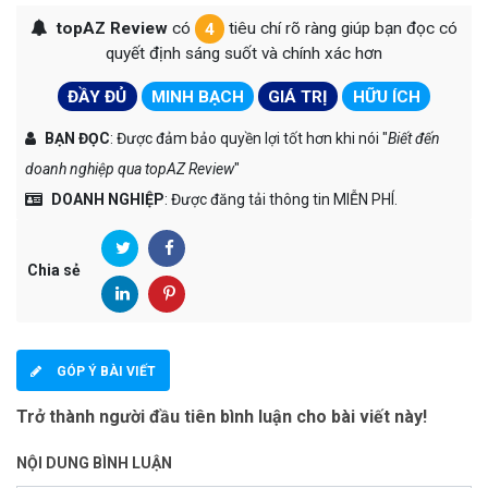
topAZ Review
có
4
tiêu chí rõ ràng giúp bạn đọc có
quyết định sáng suốt và chính xác hơn
ĐẦY ĐỦ
MINH BẠCH
GIÁ TRỊ
HỮU ÍCH
BẠN ĐỌC
: Được đảm bảo quyền lợi tốt hơn khi nói "
Biết đến
doanh nghiệp qua topAZ Review
"
DOANH NGHIỆP
: Được đăng tải thông tin MIỄN PHÍ.
Chia sẻ
GÓP Ý BÀI VIẾT
Trở thành người đầu tiên bình luận cho bài viết này!
NỘI DUNG BÌNH LUẬN