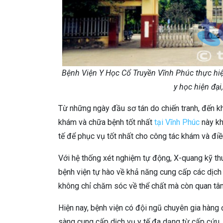
Bệnh Viện Y Học Cổ Truyền Vĩnh Phúc thực hi
y học hiện đạ
Từ những ngày đầu sơ tán do chiến tranh, đến kh
khám và chữa bệnh tốt nhất
tại Vĩnh Phúc
này kh
tế để phục vụ tốt nhất cho công tác khám và điều
Với hệ thống xét nghiệm tự động, X-quang kỹ thuật
bệnh viện tự hào về khả năng cung cấp các dịch 
không chỉ chăm sóc về thể chất mà còn quan tâm
Hiện nay, bệnh viện có đội ngũ chuyên gia hàng đ
sàng cung cấp dịch vụ y tế đa dạng từ cấp cứu,