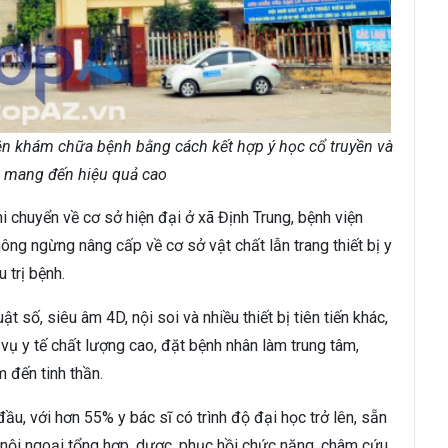
ện khám chữa bệnh bằng cách kết hợp ý học cổ truyền và
i, mang đến hiệu quả cao
i chuyển về cơ sở hiện đại ở xã Định Trung, bệnh viện
ông ngừng nâng cấp về cơ sở vật chất lẫn trang thiết bị y
 trị bệnh.
 số, siêu âm 4D, nội soi và nhiều thiết bị tiên tiến khác,
vụ y tế chất lượng cao, đặt bệnh nhân làm trung tâm,
 đến tinh thần.
ầu, với hơn 55% y bác sĩ có trình độ đại học trở lên, sẵn
 nội ngoại tổng hợp, dược, phục hồi chức năng, châm cứu,