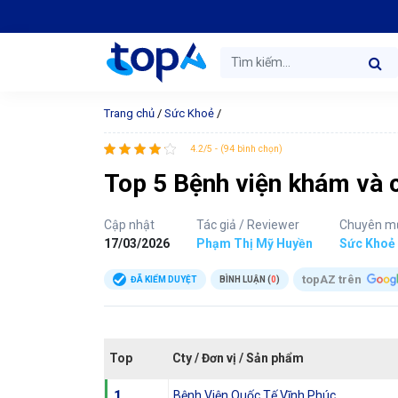
Trang chủ
/
Sức Khoẻ
/
4.2/5 - (94 bình chọn)
Top 5 Bệnh viện khám và c
Cập nhật
Tác giả / Reviewer
Chuyên m
17/03/2026
Phạm Thị Mỹ Huyền
Sức Khoẻ
topAZ trên
ĐÃ KIỂM DUYỆT
BÌNH LUẬN (
0
)
Top
Cty / Đơn vị / Sản phẩm
1
Bệnh Viện Quốc Tế Vĩnh Phúc