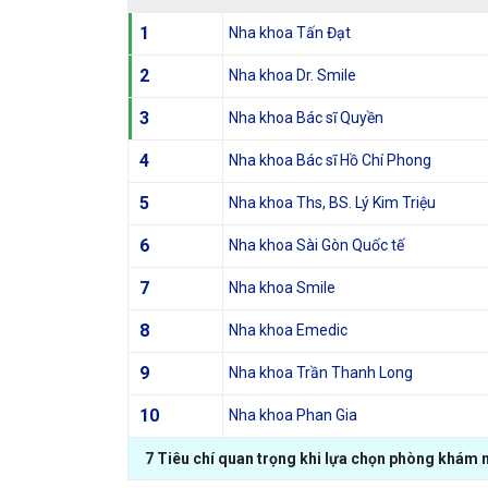
1
Nha khoa Tấn Đạt
2
Nha khoa Dr. Smile
3
Nha khoa Bác sĩ Quyền
4
Nha khoa Bác sĩ Hồ Chí Phong
5
Nha khoa Ths, BS. Lý Kim Triệu
6
Nha khoa Sài Gòn Quốc tế
7
Nha khoa Smile
8
Nha khoa Emedic
9
Nha khoa Trần Thanh Long
10
Nha khoa Phan Gia
7 Tiêu chí quan trọng khi lựa chọn phòng khám nh