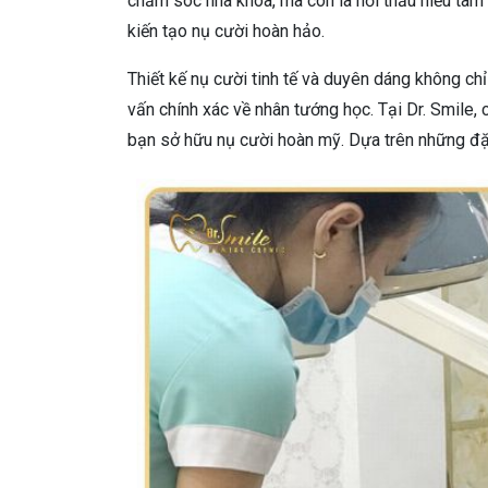
chăm sóc nha khoa, mà còn là nơi thấu hiểu tâm 
kiến tạo nụ cười hoàn hảo.
Thiết kế nụ cười tinh tế và duyên dáng không ch
vấn chính xác về nhân tướng học. Tại Dr. Smile,
bạn sở hữu nụ cười hoàn mỹ. Dựa trên những đặ