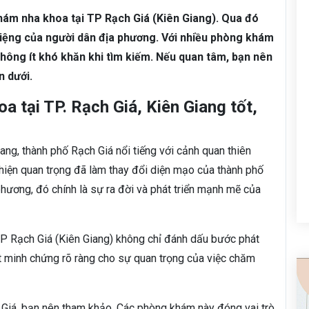
hám nha khoa tại TP Rạch Giá (Kiên Giang). Qua đó
ệng của người dân địa phương. Với nhiều phòng khám
hông ít khó khăn khi tìm kiếm. Nếu quan tâm, bạn nên
n dưới.
 tại TP. Rạch Giá, Kiên Giang tốt,
iang, thành phố Rạch Giá nổi tiếng với cảnh quan thiên
 hiện quan trọng đã làm thay đổi diện mạo của thành phố
hương, đó chính là sự ra đời và phát triển mạnh mẽ của
TP Rạch Giá (Kiên Giang) không chỉ đánh dấu bước phát
ột minh chứng rõ ràng cho sự quan trọng của việc chăm
ch Giá, bạn nên tham khảo. Các phòng khám này đóng vai trò