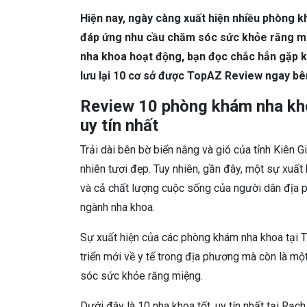
Hiện nay, ngày càng xuất hiện nhiều phòng k
đáp ứng nhu cầu chăm sóc sức khỏe răng mi
nha khoa hoạt động, bạn đọc chắc hẳn gặp k
lưu lại 10 cơ sở được TopAZ Review ngay bê
Review 10 phòng khám nha khoa
uy tín nhất
Trải dài bên bờ biển nắng và gió của tỉnh Kiên G
nhiên tươi đẹp. Tuy nhiên, gần đây, một sự xuất
và cả chất lượng cuộc sống của người dân địa p
ngành nha khoa.
Sự xuất hiện của các phòng khám nha khoa tại 
triển mới về y tế trong địa phương mà còn là m
sóc sức khỏe răng miệng.
Dưới đây là 10 nha khoa tốt, uy tín nhất tại Rạ