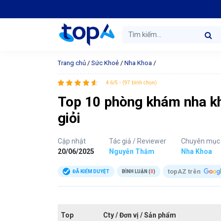
Trang chủ
/
Sức Khoẻ
/
Nha Khoa
/
4.6/5 - (97 bình chọn)
Top 10 phòng khám nha kho
giỏi
Cập nhật
Tác giả / Reviewer
Chuyên mục
20/06/2025
Nguyễn Thắm
Nha Khoa
topAZ trên
ĐÃ KIỂM DUYỆT
BÌNH LUẬN (
0
)
Top
Cty / Đơn vị / Sản phẩm