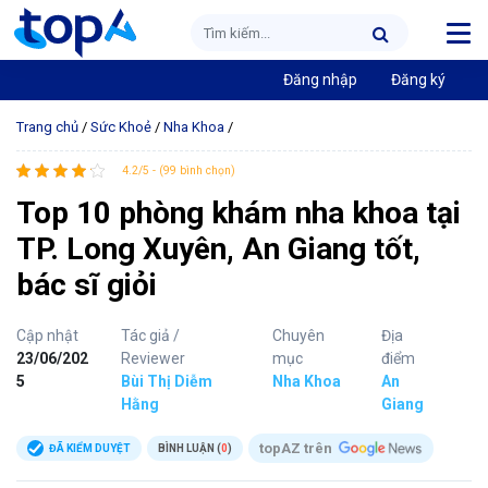
Đăng nhập
Đăng ký
Trang chủ
/
Sức Khoẻ
/
Nha Khoa
/
4.2/5 - (99 bình chọn)
Top 10 phòng khám nha khoa tại
TP. Long Xuyên, An Giang tốt,
bác sĩ giỏi
Cập nhật
Tác giả /
Chuyên
Địa
23/06/202
Reviewer
mục
điểm
5
Bùi Thị Diễm
Nha Khoa
An
Hằng
Giang
topAZ trên
ĐÃ KIỂM DUYỆT
BÌNH LUẬN (
0
)