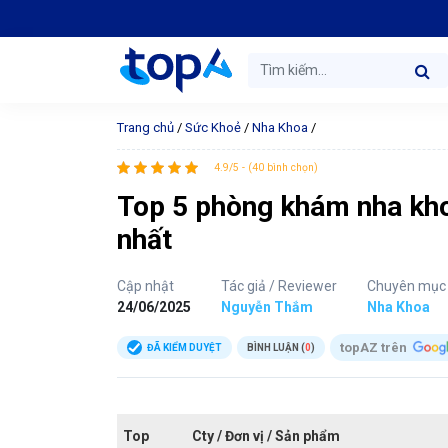
Trang chủ
/
Sức Khoẻ
/
Nha Khoa
/
4.9/5 - (40 bình chọn)
Top 5 phòng khám nha khoa
nhất
Cập nhật
Tác giả / Reviewer
Chuyên mục
24/06/2025
Nguyễn Thắm
Nha Khoa
topAZ trên
ĐÃ KIỂM DUYỆT
BÌNH LUẬN (
0
)
Top
Cty / Đơn vị / Sản phẩm