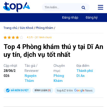
Đăng nhập
Đăng ký
Trang chủ
/
Sức Khoẻ
/
Phòng Khám
/
4.2/5 - (61 bình chọn)
Top 4 Phòng khám thú y tại Dĩ An
uy tín, dịch vụ tốt nhất
Cập nhật
Tác giả /
Chuyên
Địa điểm
28/06/2
Reviewer
mục
Thành phố
026
Nguyễn
Phòng
Dĩ An
Thắm
Khám
topAZ trên
ĐÃ KIỂM DUYỆT
BÌNH LUẬN (
0
)