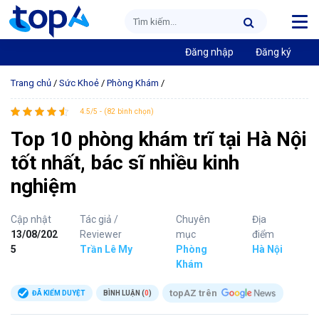
Đăng nhập
Đăng ký
Trang chủ
/
Sức Khoẻ
/
Phòng Khám
/
4.5/5 - (82 bình chọn)
Top 10 phòng khám trĩ tại Hà Nội
tốt nhất, bác sĩ nhiều kinh
nghiệm
Cập nhật
Tác giả /
Chuyên
Địa
13/08/202
Reviewer
mục
điểm
5
Trần Lê My
Phòng
Hà Nội
Khám
topAZ trên
ĐÃ KIỂM DUYỆT
BÌNH LUẬN (
0
)