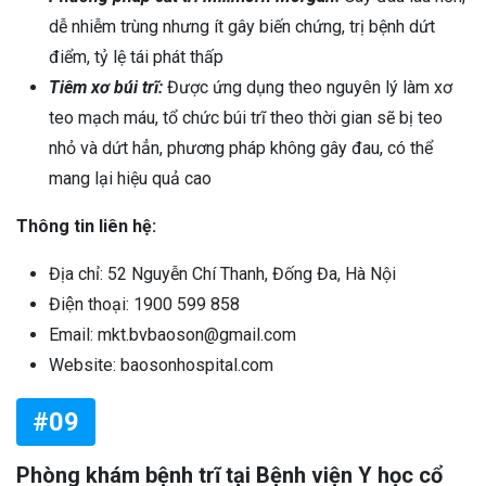
dễ nhiễm trùng nhưng ít gây biến chứng, trị bệnh dứt
điểm, tỷ lệ tái phát thấp
Tiêm xơ búi trĩ:
Được ứng dụng theo nguyên lý làm xơ
teo mạch máu, tổ chức búi trĩ theo thời gian sẽ bị teo
nhỏ và dứt hẳn, phương pháp không gây đau, có thể
mang lại hiệu quả cao
Thông tin liên hệ:
Địa chỉ: 52 Nguyễn Chí Thanh, Đống Đa, Hà Nội
Điện thoại: 1900 599 858
Email: mkt.bvbaoson@gmail.com
Website: baosonhospital.com
#09
Phòng khám bệnh trĩ tại Bệnh viện Y học cổ