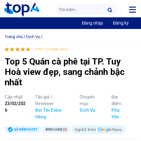
Đăng nhập
Đăng ký
Trang chủ
/
Dịch Vụ
/
4.9/5 - (74 bình chọn)
Top 5 Quán cà phê tại TP. Tuy
Hoà view đẹp, sang chảnh bậc
nhất
Cập nhật
Tác giả /
Chuyên
Địa
23/02/202
Reviewer
mục
điểm
6
Bùi Thị Diễm
Dịch Vụ
Phú
Hằng
Yên
topAZ trên
ĐÃ KIỂM DUYỆT
BÌNH LUẬN (
0
)