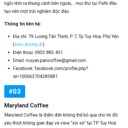
ngồi nhìn ra khung cảnh bên ngoài,… mọi thứ tại PaNi đều
tạo nên một trải nghiệm độc đáo.
Thông tin liên hệ:
Địa chỉ: 79 Lương Tấn Thịnh, P. 7, Tp Tuy Hòa, Phú Yên
(
Xem đường đi
)
Điện thoại: 0902 882 401
Email: rosyan.panicoffee@gmail.com
Facebook: facebook.com/profile.php?
id=100063704283881
#03
Maryland Coffee
Maryland Coffee là điểm đến không thể bỏ qua cho tín đồ
yêu thích không gian đẹp và view “xịn sò” tại TP Tuy Hoà.