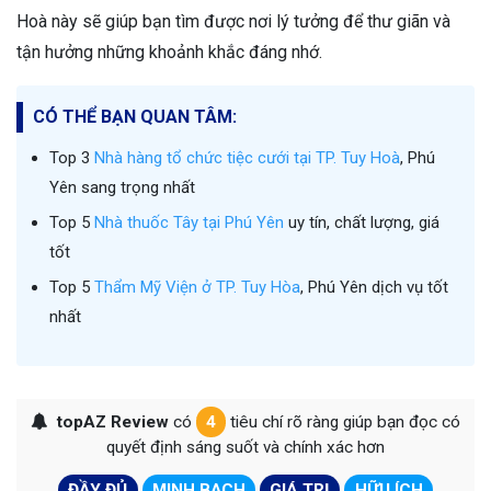
Hoà này sẽ giúp bạn tìm được nơi lý tưởng để thư giãn và
tận hưởng những khoảnh khắc đáng nhớ.
CÓ THỂ BẠN QUAN TÂM:
Top 3
Nhà hàng tổ chức tiệc cưới tại TP. Tuy Hoà
, Phú
Yên sang trọng nhất
Top 5
Nhà thuốc Tây tại Phú Yên
uy tín, chất lượng, giá
tốt
Top 5
Thẩm Mỹ Viện ở TP. Tuy Hòa
, Phú Yên dịch vụ tốt
nhất
topAZ Review
có
4
tiêu chí rõ ràng giúp bạn đọc có
quyết định sáng suốt và chính xác hơn
ĐẦY ĐỦ
MINH BẠCH
GIÁ TRỊ
HỮU ÍCH