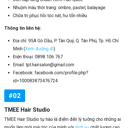
Nhuộm màu thời trang: ombre, pastel, balayage
Chữa trị phục hồi tóc nát, hư tổn nhiều
Thông tin liên hệ:
Địa chỉ: 95A Gò Dầu, P. Tân Quý, Q. Tân Phú, Tp. Hồ Chí
Minh (
Xem đường đi
)
Điện thoại: 0898 106 767
Email: tpt.hairsalon@gmail.com
Facebook: facebook.com/profile.php?
id=100083873476724
#02
TMEE Hair Studio
TMEE Hair Studio tự hào là điểm đến lý tưởng cho những ai
muốn làm mới mái tóc của mình với
dịch vụ
chất lượng cao