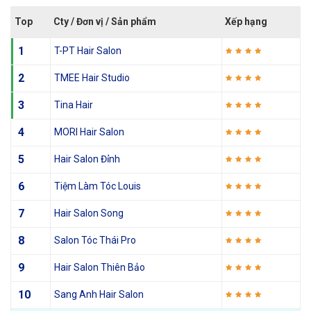
Top
Cty / Đơn vị / Sản phẩm
Xếp hạng
1
T-PT Hair Salon
2
TMEE Hair Studio
3
Tina Hair
4
MORI Hair Salon
5
Hair Salon Đỉnh
6
Tiệm Làm Tóc Louis
7
Hair Salon Song
8
Salon Tóc Thái Pro
9
Hair Salon Thiên Bảo
10
Sang Anh Hair Salon