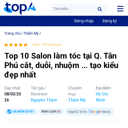
Đăng nhập
Đăng ký
Trang chủ
/
Thẩm Mỹ
/
4.9/5 - (74 bình chọn)
Top 10 Salon làm tóc tại Q. Tân
Phú cắt, duỗi, nhuộm … tạo kiểu
đẹp nhất
Cập nhật
Tác giả /
Chuyên
Địa điểm
08/03/20
Reviewer
mục
Hồ Chí
26
Nguyễn Thắm
Thẩm Mỹ
Minh
topAZ trên
ĐÃ KIỂM DUYỆT
BÌNH LUẬN (
0
)