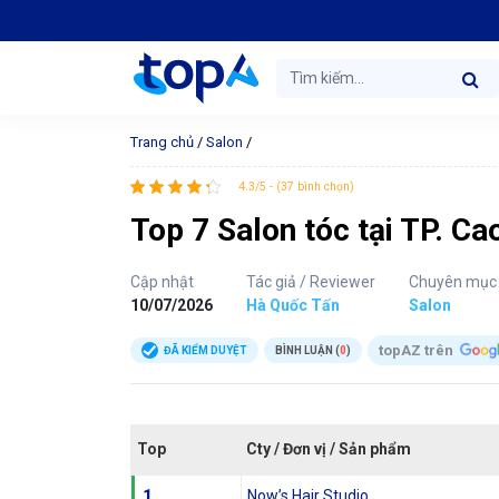
Trang chủ
/
Salon
/
4.3/5 - (37 bình chọn)
Top 7 Salon tóc tại TP. C
Cập nhật
Tác giả / Reviewer
Chuyên mục
10/07/2026
Hà Quốc Tấn
Salon
topAZ trên
ĐÃ KIỂM DUYỆT
BÌNH LUẬN (
0
)
Top
Cty / Đơn vị / Sản phẩm
1
Now’s Hair Studio