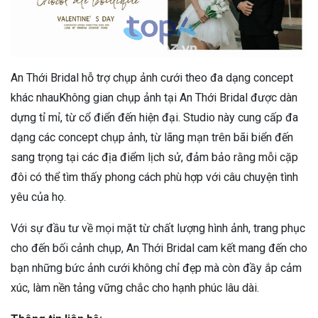
An Thới Bridal hỗ trợ chụp ảnh cưới theo đa dạng concept
khác nhauKhông gian chụp ảnh tại An Thới Bridal được dàn
dựng tỉ mỉ, từ cổ điển đến hiện đại. Studio này cung cấp đa
dạng các concept chụp ảnh, từ lãng mạn trên bãi biển đến
sang trọng tại các địa điểm lịch sử, đảm bảo rằng mỗi cặp
đôi có thể tìm thấy phong cách phù hợp với câu chuyện tình
yêu của họ.
Với sự đầu tư về mọi mặt từ chất lượng hình ảnh, trang phục
cho đến bối cảnh chụp, An Thới Bridal cam kết mang đến cho
bạn những bức ảnh cưới không chỉ đẹp mà còn đầy ắp cảm
xúc, làm nền tảng vững chắc cho hạnh phúc lâu dài.