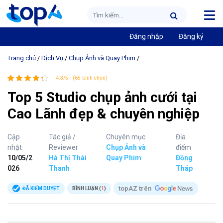
Đăng nhập
Đăng ký
Trang chủ
/
Dịch Vụ
/
Chụp Ảnh và Quay Phim
/
4.3/5 - (65 bình chọn)
Top 5 Studio chụp ảnh cưới tại
Cao Lãnh đẹp & chuyên nghiệp
Cập
Tác giả /
Chuyên mục
Địa
nhật
Reviewer
Chụp Ảnh và
điểm
10/05/2
Hà Thị Thái
Quay Phim
Đồng
026
Thanh
Tháp
topAZ trên
ĐÃ KIỂM DUYỆT
BÌNH LUẬN (
1
)