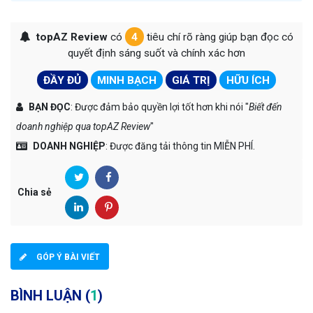
topAZ Review
có
4
tiêu chí rõ ràng giúp bạn đọc có
quyết định sáng suốt và chính xác hơn
ĐẦY ĐỦ
MINH BẠCH
GIÁ TRỊ
HỮU ÍCH
BẠN ĐỌC
: Được đảm bảo quyền lợi tốt hơn khi nói "
Biết đến
doanh nghiệp qua topAZ Review
"
DOANH NGHIỆP
: Được đăng tải thông tin MIỄN PHÍ.
Chia sẻ
GÓP Ý BÀI VIẾT
BÌNH LUẬN (
1
)