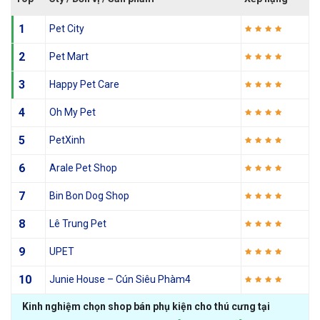
1
Pet City
2
Pet Mart
3
Happy Pet Care
4
Oh My Pet
5
PetXinh
6
Arale Pet Shop
7
Bin Bon Dog Shop
8
Lê Trung Pet
9
UPET
10
Junie House – Cún Siêu Phàm4
Kinh nghiệm chọn shop bán phụ kiện cho thú cưng tại