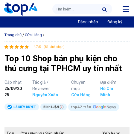
Đăng nhập
Đăng ký
Trang chủ
/
Cửa Hàng
/
4.7/5 - (81 bình chọn)
Top 10 Shop bán phụ kiện cho
thú cưng tại TPHCM uy tín nhất
Cập nhật
Tác giả /
Chuyên
Địa điểm
25/09/20
Reviewer
mục
Hồ Chí
25
Nguyễn Xuân
Cửa Hàng
Minh
topAZ trên
ĐÃ KIỂM DUYỆT
BÌNH LUẬN (
0
)
Top
Cty / Đơn vị / Sản phẩm
Xếp hạng