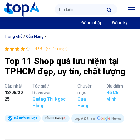
Đăng nhập
Đăng ký
Trang chủ
/
Cửa Hàng
/
4.3/5 - (44 bình chọn)
Top 11 Shop quà lưu niệm tại
TPHCM đẹp, uy tín, chất lượng
Cập nhật
Tác giả /
Chuyên
Địa điểm
18/08/20
Reviewer
mục
Hồ Chí
25
Quảng Thị Ngọc
Cửa
Minh
Hằng
Hàng
topAZ trên
ĐÃ KIỂM DUYỆT
BÌNH LUẬN (
0
)