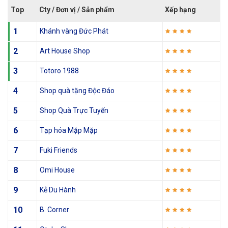
Top
Cty / Đơn vị / Sản phẩm
Xếp hạng
1
Khánh vàng Đức Phát
2
Art House Shop
3
Totoro 1988
4
Shop quà tặng Độc Đáo
5
Shop Quà Trực Tuyến
6
Tạp hóa Mặp Mặp
7
Fuki Friends
8
Omi House
9
Kẻ Du Hành
10
B. Corner