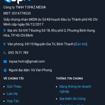
Công ty TNHH TOPAZ MEDIA
MST: 0314774533
Giấy chứng nhận ĐKDN do Sở Kế hoạch Đầu tư Thành phố Hồ Chí
Minh cấp ngày 06/12/2017
Địa chỉ: Số 69/7 Đường Số 18, Khu phố 2, Phường Bình Hưng
Hòa, TP Hồ Chí Minh
Văn phòng: 69/10 Nguyễn Gia Trí, Bình Thạnh (
Bản Đồ
)
093 7671 789
topaz.hotro@gmail.com
Người đại diện: Vũ Văn Phong
VỀ CHÚNG TÔI
THÔNG TIN CHUNG
Giới Thiệu
Đăng thông tin doanh
nghiệp
Liên Hệ
Địa Điểm Ăn Uống
Hợp Tác