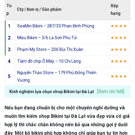
To
Xếp
Cty / Đơn vị / Sản phẩm
p
hạng
1
SeaMin Bikini – 287/33 Phan Đình Phùng
2
Misu Bikini – 3/6 La Sơn Phu Tử
3
Phạm My Store – 206 Bùi Thị Xuân
4
Tiệm đồ chip Ô Mây – 10 Chi Lăng
Nguyễn Thảo Store – 179 Phù Đổng Thiên
5
Vương
[Xem chi tiết]
Kinh nghiệm lựa chọn shop Bikini tại Đà Lạt
Nếu bạn đang chuẩn bị cho một chuyến nghỉ dưỡng và
muốn tìm kiếm shop Bikini tại Đà Lạt vừa đẹp vừa có giá
hợp lý thì chắc chắn không nên bỏ qua những gợi ý dưới
đây. Một bộ bikini phù hợp không chỉ giúp bạn tự tin hơn