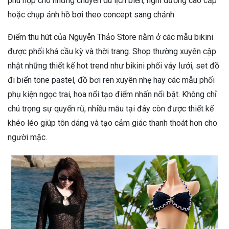
phù hợp cho những chuyến du lịch biển, nghỉ dưỡng cao cấp
hoặc chụp ảnh hồ bơi theo concept sang chảnh.
Điểm thu hút của Nguyễn Thảo Store nằm ở các mẫu bikini
được phối khá cầu kỳ và thời trang. Shop thường xuyên cập
nhật những thiết kế hot trend như bikini phối váy lưới, set đồ
đi biển tone pastel, đồ bơi ren xuyên nhẹ hay các mẫu phối
phụ kiện ngọc trai, hoa nổi tạo điểm nhấn nổi bật. Không chỉ
chú trọng sự quyến rũ, nhiều mẫu tại đây còn được thiết kế
khéo léo giúp tôn dáng và tạo cảm giác thanh thoát hơn cho
người mặc.