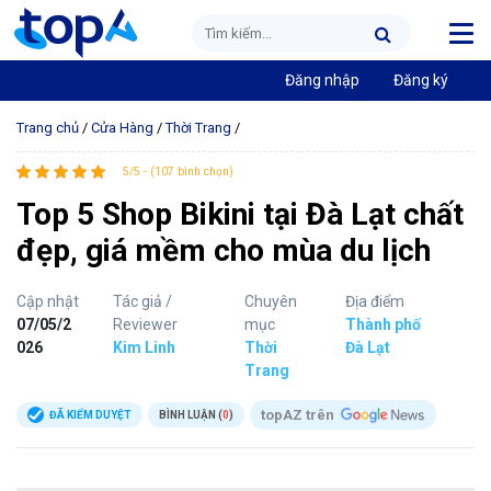
Đăng nhập
Đăng ký
Trang chủ
/
Cửa Hàng
/
Thời Trang
/
5/5 - (107 bình chọn)
Top 5 Shop Bikini tại Đà Lạt chất
đẹp, giá mềm cho mùa du lịch
Cập nhật
Tác giả /
Chuyên
Địa điểm
07/05/2
Reviewer
mục
Thành phố
026
Kim Linh
Thời
Đà Lạt
Trang
topAZ trên
ĐÃ KIỂM DUYỆT
BÌNH LUẬN (
0
)