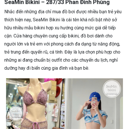
SeaMin Bikini – 287/33 Phan Đình Phùng
Nhắc đến những địa chỉ mua đồ bơi được nhiều bạn trẻ yêu
thích hiện nay, SeaMin Bikini là cái tên khá nổi bật nhờ sở
hữu nhiều mẫu bikini hợp xu hướng cùng mức giá dễ tiếp
cận. Cửa hàng chuyên cung cấp bikini, đồ bơi dành cho
người lớn và trẻ em với phong cách đa dạng từ năng động,
trẻ trung đến quyến rũ, cá tính. Đây là lựa chọn phù hợp cho
những ai đang chuẩn bị outfit cho các chuyến du lịch, nghỉ
dưỡng hay đi biển cùng gia đình và bạn bè.