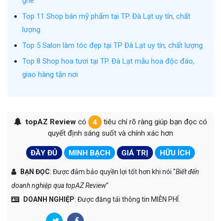
ghé
Top 11 Shop bán mỹ phẩm tại TP. Đà Lạt uy tín, chất
lượng
Top 5 Salon làm tóc đẹp tại TP Đà Lạt uy tín, chất lượng
Top 8 Shop hoa tươi tại TP. Đà Lạt mẫu hoa độc đáo,
giao hàng tận nơi
topAZ Review
có
4
tiêu chí rõ ràng giúp bạn đọc có
quyết định sáng suốt và chính xác hơn
ĐẦY ĐỦ
MINH BẠCH
GIÁ TRỊ
HỮU ÍCH
BẠN ĐỌC
: Được đảm bảo quyền lợi tốt hơn khi nói "
Biết đến
doanh nghiệp qua topAZ Review
"
DOANH NGHIỆP
: Được đăng tải thông tin MIỄN PHÍ.