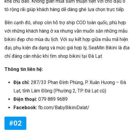
khá chu đáo. Không gian mua sắm thuận tiện với chỗ đậu ô
tô rộng rãi giúp khách hàng dễ dàng ghé lựa chọn trực tiếp.
Bên cạnh đó, shop còn hỗ trợ ship COD toàn quốc, phù hợp
với những khách hàng ở xa nhưng vẫn muốn săn những mẫu
bikini đẹp cho mùa du lịch. Với sự kết hợp giữa mẫu mã hiện
đại, phụ kiện đa dạng và mức giá hợp lý, SeaMin Bikini là địa
chỉ đáng cân nhắc khi tìm shop bikini tại Đà Lạt.
Thông tin liên hệ:
Địa chỉ:
287/33 Phan Đình Phùng, P. Xuân Hương – Đà
Lạt, tỉnh Lâm Đồng (Phường 2, TP. Đà Lạt cũ)
Điện thoại:
079 889 9689
Facebook:
fb.com/BabyBikiniDalat/
#02