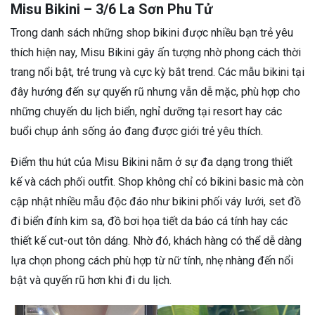
Misu Bikini – 3/6 La Sơn Phu Tử
Trong danh sách những shop bikini được nhiều bạn trẻ yêu
thích hiện nay, Misu Bikini gây ấn tượng nhờ phong cách thời
trang nổi bật, trẻ trung và cực kỳ bắt trend. Các mẫu bikini tại
đây hướng đến sự quyến rũ nhưng vẫn dễ mặc, phù hợp cho
những chuyến du lịch biển, nghỉ dưỡng tại resort hay các
buổi chụp ảnh sống ảo đang được giới trẻ yêu thích.
Điểm thu hút của Misu Bikini nằm ở sự đa dạng trong thiết
kế và cách phối outfit. Shop không chỉ có bikini basic mà còn
cập nhật nhiều mẫu độc đáo như bikini phối váy lưới, set đồ
đi biển đính kim sa, đồ bơi họa tiết da báo cá tính hay các
thiết kế cut-out tôn dáng. Nhờ đó, khách hàng có thể dễ dàng
lựa chọn phong cách phù hợp từ nữ tính, nhẹ nhàng đến nổi
bật và quyến rũ hơn khi đi du lịch.