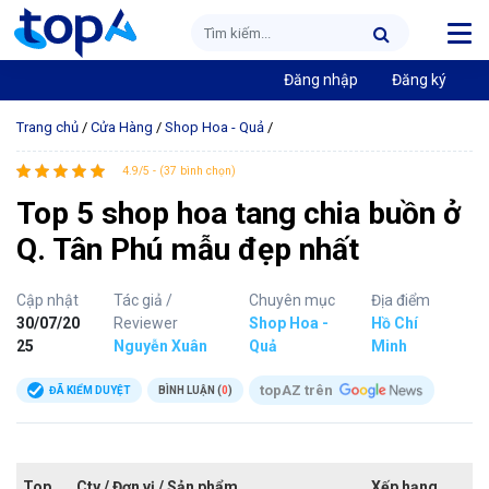
Đăng nhập
Đăng ký
Trang chủ
/
Cửa Hàng
/
Shop Hoa - Quả
/
4.9/5 - (37 bình chọn)
Top 5 shop hoa tang chia buồn ở
Q. Tân Phú mẫu đẹp nhất
Cập nhật
Tác giả /
Chuyên mục
Địa điểm
30/07/20
Reviewer
Shop Hoa -
Hồ Chí
25
Nguyễn Xuân
Quả
Minh
topAZ trên
ĐÃ KIỂM DUYỆT
BÌNH LUẬN (
0
)
Top
Cty / Đơn vị / Sản phẩm
Xếp hạng