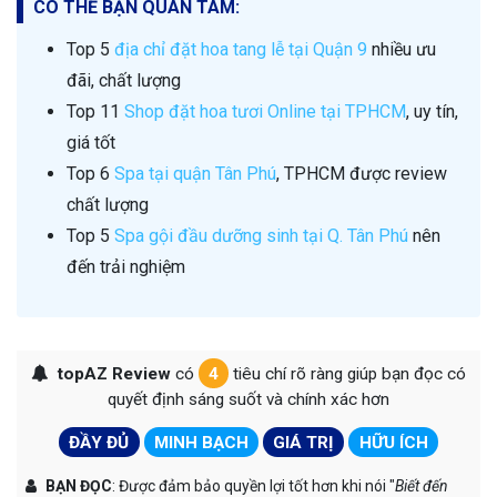
CÓ THỂ BẠN QUAN TÂM:
Top 5
địa chỉ đặt hoa tang lễ tại Quận 9
nhiều ưu
đãi, chất lượng
Top 11
Shop đặt hoa tươi Online tại TPHCM
, uy tín,
giá tốt
Top 6
Spa tại quận Tân Phú
, TPHCM được review
chất lượng
Top 5
Spa gội đầu dưỡng sinh tại Q. Tân Phú
nên
đến trải nghiệm
topAZ Review
có
4
tiêu chí rõ ràng giúp bạn đọc có
quyết định sáng suốt và chính xác hơn
ĐẦY ĐỦ
MINH BẠCH
GIÁ TRỊ
HỮU ÍCH
BẠN ĐỌC
: Được đảm bảo quyền lợi tốt hơn khi nói "
Biết đến