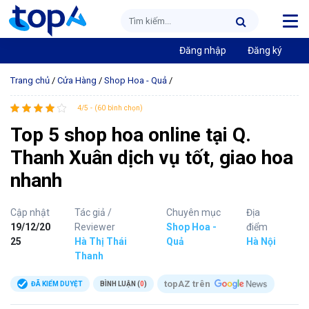
Đăng nhập
Đăng ký
Trang chủ
/
Cửa Hàng
/
Shop Hoa - Quả
/
4/5 - (60 bình chọn)
Top 5 shop hoa online tại Q.
Thanh Xuân dịch vụ tốt, giao hoa
nhanh
Cập nhật
Tác giả /
Chuyên mục
Địa
19/12/20
Reviewer
Shop Hoa -
điểm
25
Hà Thị Thái
Quả
Hà Nội
Thanh
topAZ trên
ĐÃ KIỂM DUYỆT
BÌNH LUẬN (
0
)