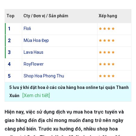
Top
Cty / Đơn vị / Sản phẩm
Xếp hạng
1
Floli
2
Mùa Hoa Đẹp
3
Lava Haus
4
RoyFlower
5
Shop Hoa Phong Thu
5 lưu ý khi đặt hoa ở các cửa hàng hoa online tại quận Thanh
[Xem chi tiết]
Xuân
Hiện nay, việc sử dụng dịch vụ mua hoa trực tuyến và
giao hàng đến địa chỉ mong muốn đang trở nên ngày
càng phổ biến. Trước xu hướng đó, nhiều shop hoa