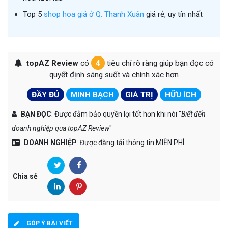
Top 5
shop hoa giả ở Q. Thanh Xuân
giá rẻ, uy tín nhất
topAZ Review
có
4
tiêu chí rõ ràng giúp bạn đọc có
quyết định sáng suốt và chính xác hơn
ĐẦY ĐỦ
MINH BẠCH
GIÁ TRỊ
HỮU ÍCH
BẠN ĐỌC
: Được đảm bảo quyền lợi tốt hơn khi nói "
Biết đến
doanh nghiệp qua topAZ Review
"
DOANH NGHIỆP
: Được đăng tải thông tin MIỄN PHÍ.
Chia sẻ
GÓP Ý BÀI VIẾT