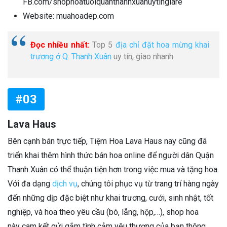
FB.com/shophoatuoiquanthanhxuanuytingiare
Website: muahoadep.com
Đọc nhiều nhất:
Top 5
địa chỉ đặt hoa mừng khai
trương ở Q. Thanh Xuân
uy tín, giao nhanh
#03
Lava Haus
Bên cạnh bán trực tiếp, Tiệm Hoa Lava Haus nay cũng đã
triển khai thêm hình thức bán hoa online để người dân Quận
Thanh Xuân có thể thuận tiện hơn trong việc mua và tặng hoa.
Với đa dạng
dịch vụ
, chúng tôi phục vụ từ trang trí hàng ngày
đến những dịp đặc biệt như khai trương, cưới, sinh nhật, tốt
nghiệp, và hoa theo yêu cầu (bó, lẵng, hộp,…), shop hoa
này cam kết gửi gắm tình cảm yêu thương của bạn thông