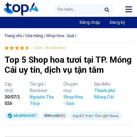
Đăng nhập
Đăng ký
Trang chủ
/
Cửa Hàng
/
Shop Hoa - Quả
/
4.6/5 - (42 bình chọn)
Top 5 Shop hoa tươi tại TP. Móng
Cái uy tín, dịch vụ tận tâm
Cập
Tác giả /
Chuyên
Địa điểm
nhật
Reviewer
mục
Thành phố
30/07/2
Nguyễn Thu
Shop Hoa
Móng Cái
026
Thủy
- Quả
topAZ trên
ĐÃ KIỂM DUYỆT
BÌNH LUẬN (
0
)