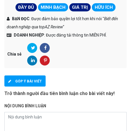
ĐẦY ĐỦ
MINH BẠCH
GIÁ TRỊ
HỮU ÍCH
BẠN ĐỌC
: Được đảm bảo quyền lợi tốt hơn khi nói "
Biết đến
doanh nghiệp qua topAZ Review
"
DOANH NGHIỆP
: Được đăng tải thông tin MIỄN PHÍ.
Chia sẻ
GÓP Ý BÀI VIẾT
Trở thành người đầu tiên bình luận cho bài viết này!
NỘI DUNG BÌNH LUẬN