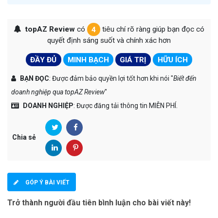
topAZ Review
có
4
tiêu chí rõ ràng giúp bạn đọc có
quyết định sáng suốt và chính xác hơn
ĐẦY ĐỦ
MINH BẠCH
GIÁ TRỊ
HỮU ÍCH
BẠN ĐỌC
: Được đảm bảo quyền lợi tốt hơn khi nói "
Biết đến
doanh nghiệp qua topAZ Review
"
DOANH NGHIỆP
: Được đăng tải thông tin MIỄN PHÍ.
Chia sẻ
GÓP Ý BÀI VIẾT
Trở thành người đầu tiên bình luận cho bài viết này!