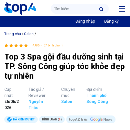
Đăng nhập
Đăng ký
Trang chủ
/
Salon
/
4.8/5 - (67 bình chọn)
Top 3 Spa gội đầu dưỡng sinh tại
TP. Sông Công giúp tóc khỏe đẹp
tự nhiên
Cập
Tác giả /
Chuyên
Địa điểm
nhật
Reviewer
mục
Thành phố
26/06/2
Nguyễn
Salon
Sông Công
026
Thảo
topAZ trên
ĐÃ KIỂM DUYỆT
BÌNH LUẬN (
0
)