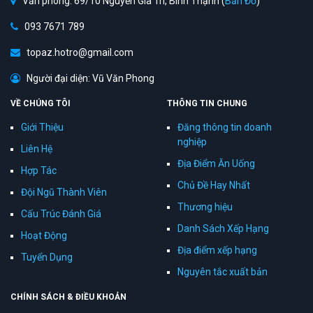
Văn phòng: 69/10 Nguyễn Gia Trí, Bình Thạnh (
Bản Đồ
)
093 7671 789
topaz.hotro@gmail.com
Người đại diện: Vũ Văn Phong
VỀ CHÚNG TÔI
THÔNG TIN CHUNG
Giới Thiệu
Đăng thông tin doanh
nghiệp
Liên Hệ
Địa Điểm Ăn Uống
Hợp Tác
Chủ Đề Hay Nhất
Đội Ngũ Thành Viên
Thương hiệu
Cấu Trúc Đánh Giá
Danh Sách Xếp Hạng
Hoạt Động
Địa điểm xếp hạng
Tuyển Dụng
Nguyên tắc xuất bản
CHÍNH SÁCH & ĐIỀU KHOẢN