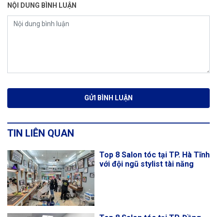
NỘI DUNG BÌNH LUẬN
TIN LIÊN QUAN
Top 8 Salon tóc tại TP. Hà Tĩnh
với đội ngũ stylist tài năng