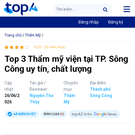
Đăng nhập
Đăng ký
Trang chủ
/
Thẩm Mỹ
/
4.2/5 - (25 bình chọn)
Top 3 Thẩm mỹ viện tại TP. Sông
Công uy tín, chất lượng
Cập
Tác giả /
Chuyên
Địa điểm
nhật
Reviewer
mục
Thành phố
26/06/2
Nguyễn Thu
Thẩm
Sông Công
026
Thủy
Mỹ
topAZ trên
ĐÃ KIỂM DUYỆT
BÌNH LUẬN (
0
)