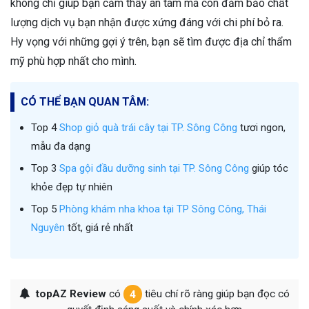
không chỉ giúp bạn cảm thấy an tâm mà còn đảm bảo chất
lượng dịch vụ bạn nhận được xứng đáng với chi phí bỏ ra.
Hy vọng với những gợi ý trên, bạn sẽ tìm được địa chỉ thẩm
mỹ phù hợp nhất cho mình.
CÓ THỂ BẠN QUAN TÂM:
Top 4
Shop giỏ quà trái cây tại TP. Sông Công
tươi ngon,
mẫu đa dạng
Top 3
Spa gội đầu dưỡng sinh tại TP. Sông Công
giúp tóc
khỏe đẹp tự nhiên
Top 5
Phòng khám nha khoa tại TP Sông Công, Thái
Nguyên
tốt, giá rẻ nhất
topAZ Review
có
4
tiêu chí rõ ràng giúp bạn đọc có