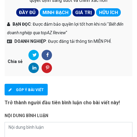
quyết định sáng suốt và chính xác hơn
ĐẦY ĐỦ
MINH BẠCH
GIÁ TRỊ
HỮU ÍCH
BẠN ĐỌC
: Được đảm bảo quyền lợi tốt hơn khi nói "
Biết đến
doanh nghiệp qua topAZ Review
"
DOANH NGHIỆP
: Được đăng tải thông tin MIỄN PHÍ.
Chia sẻ
GÓP Ý BÀI VIẾT
Trở thành người đầu tiên bình luận cho bài viết này!
NỘI DUNG BÌNH LUẬN