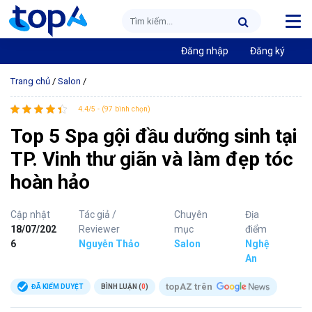
Đăng nhập
Đăng ký
Trang chủ
/
Salon
/
4.4/5 - (97 bình chọn)
Top 5 Spa gội đầu dưỡng sinh tại
TP. Vinh thư giãn và làm đẹp tóc
hoàn hảo
Cập nhật
Tác giả /
Chuyên
Địa
18/07/202
Reviewer
mục
điểm
6
Nguyễn Thảo
Salon
Nghệ
An
topAZ trên
ĐÃ KIỂM DUYỆT
BÌNH LUẬN (
0
)