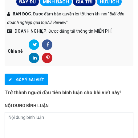
ĐẦY ĐỦ
MINH BẠCH
GIÁ TRỊ
HỮU ÍCH
BẠN ĐỌC
: Được đảm bảo quyền lợi tốt hơn khi nói "
Biết đến
doanh nghiệp qua topAZ Review
"
DOANH NGHIỆP
: Được đăng tải thông tin MIỄN PHÍ.
Chia sẻ
GÓP Ý BÀI VIẾT
Trở thành người đầu tiên bình luận cho bài viết này!
NỘI DUNG BÌNH LUẬN