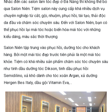
Nhắc đến các salon làm tóc đẹp ở Đà Nẵng thì không thể bỏ
qua Salon Niên. Tiệm salon này cung cấp khá nhiều dịch vụ
chuyên nghiệp từ cắt, gội, nhuộm, phục hồi, tái tạo, thải độc
da đầu và chăm sóc chuyên sâu. Đến với Salon Niên, bạn có
thể phục hồi lại mái tóc hoặc biến hóa mái tóc với những
kiểu dáng, màu sắc thời thượng.
Salon Niên tập trung vào phục hồi, dưỡng tóc cho khách
hàng. Bởi một mái tóc đẹp trước tiên phải là một mái tóc
khỏe. Tiệm có khá nhiều sản phẩm chăm sóc tóc chuyên sâu
như tinh dầu dưỡng tóc Dikson, tinh dầu phục hồi
Semidilino, xả khô dành cho tóc xoăn Argan, xả dưỡng
Hergen Bes Italy, dầu gội Vitamin Eva,…