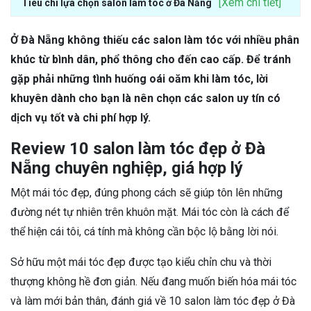
[Xem chi tiết]
Tiêu chí lựa chọn salon làm tóc ở Đà Nẵng
Ở Đà Nẵng không thiếu các salon làm tóc với nhiều phân
khúc từ bình dân, phổ thông cho đến cao cấp. Để tránh
gặp phải những tình huống oái oăm khi làm tóc, lời
khuyên dành cho bạn là nên chọn các salon uy tín có
dịch vụ tốt và chi phí hợp lý.
Review 10 salon làm tóc đẹp ở Đà
Nẵng chuyên nghiệp, giá hợp lý
Một mái tóc đẹp, đúng phong cách sẽ giúp tôn lên những
đường nét tự nhiên trên khuôn mặt. Mái tóc còn là cách để
thể hiện cái tôi, cá tính mà không cần bộc lộ bằng lời nói.
Sở hữu một mái tóc đẹp được tạo kiểu chỉn chu và thời
thượng không hề đơn giản. Nếu đang muốn biến hóa mái tóc
và làm mới bản thân, đánh giá về 10 salon làm tóc đẹp ở Đà