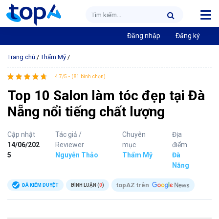
Đăng nhập
Đăng ký
Trang chủ
/
Thẩm Mỹ
/
4.7/5 - (81 bình chọn)
Top 10 Salon làm tóc đẹp tại Đà
Nẵng nổi tiếng chất lượng
Cập nhật
Tác giả /
Chuyên
Địa
14/06/202
Reviewer
mục
điểm
5
Nguyễn Thảo
Thẩm Mỹ
Đà
Nẵng
topAZ trên
ĐÃ KIỂM DUYỆT
BÌNH LUẬN (
0
)