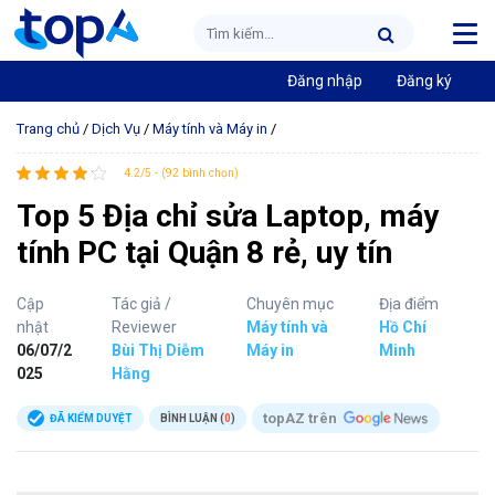
Đăng nhập
Đăng ký
Trang chủ
/
Dịch Vụ
/
Máy tính và Máy in
/
4.2/5 - (92 bình chọn)
Top 5 Địa chỉ sửa Laptop, máy
tính PC tại Quận 8 rẻ, uy tín
Cập
Tác giả /
Chuyên mục
Địa điểm
nhật
Reviewer
Máy tính và
Hồ Chí
06/07/2
Bùi Thị Diễm
Máy in
Minh
025
Hằng
topAZ trên
ĐÃ KIỂM DUYỆT
BÌNH LUẬN (
0
)