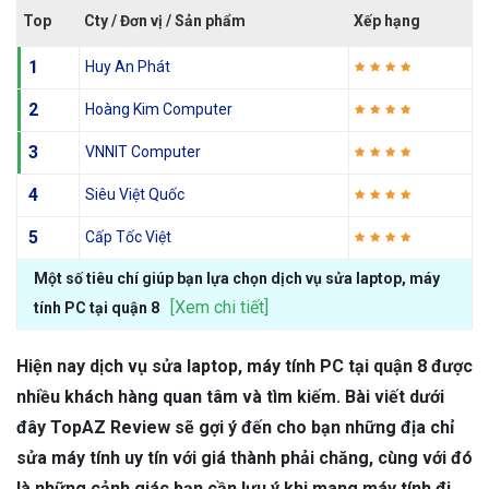
Top
Cty / Đơn vị / Sản phẩm
Xếp hạng
1
Huy An Phát
2
Hoàng Kim Computer
3
VNNIT Computer
4
Siêu Việt Quốc
5
Cấp Tốc Việt
Một số tiêu chí giúp bạn lựa chọn dịch vụ sửa laptop, máy
[Xem chi tiết]
tính PC tại quận 8
Hiện nay dịch vụ sửa laptop, máy tính PC tại quận 8 được
nhiều khách hàng quan tâm và tìm kiếm. Bài viết dưới
đây TopAZ Review sẽ gợi ý đến cho bạn những địa chỉ
sửa máy tính uy tín với giá thành phải chăng, cùng với đó
là những cảnh giác bạn cần lưu ý khi mang máy tính đi