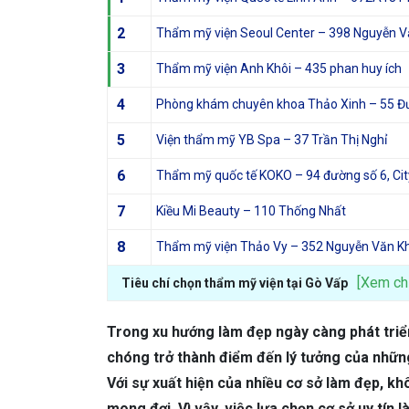
2
Thẩm mỹ viện Seoul Center – 398 Nguyễn V
3
Thẩm mỹ viện Anh Khôi – 435 phan huy ích
4
Phòng khám chuyên khoa Thảo Xinh – 55 Đư
5
Viện thẩm mỹ YB Spa – 37 Trần Thị Nghỉ
6
Thẩm mỹ quốc tế KOKO – 94 đường số 6, City
7
Kiều Mi Beauty – 110 Thống Nhất
8
Thẩm mỹ viện Thảo Vy – 352 Nguyễn Văn K
[Xem chi
Tiêu chí chọn thẩm mỹ viện tại Gò Vấp
Trong xu hướng làm đẹp ngày càng phát triể
chóng trở thành điểm đến lý tưởng của những
Với sự xuất hiện của nhiều cơ sở làm đẹp, kh
mong đợi. Vì vậy, việc lựa chọn cơ sở uy tín l