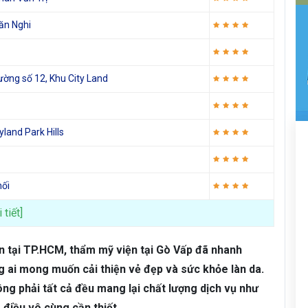
ăn Nghi
ờng số 12, Khu City Land
land Park Hills
hối
 tiết]
n tại TP.HCM, thẩm mỹ viện tại Gò Vấp đã nhanh
 ai mong muốn cải thiện vẻ đẹp và sức khỏe làn da.
ông phải tất cả đều mang lại chất lượng dịch vụ như
à điều vô cùng cần thiết.