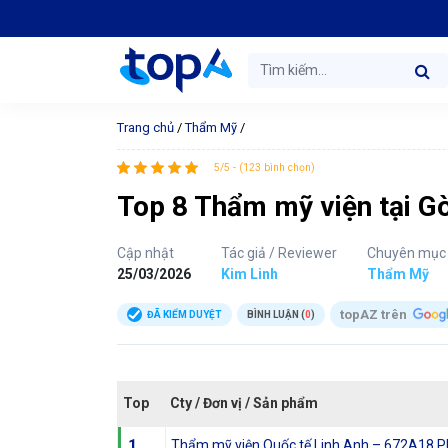
Trang chủ
/
Thẩm Mỹ
/
5/5 - (123 bình chọn)
Top 8 Thẩm mỹ viện tại G
Cập nhật
Tác giả / Reviewer
Chuyên mục
25/03/2026
Kim Linh
Thẩm Mỹ
topAZ trên
ĐÃ KIỂM DUYỆT
BÌNH LUẬN (
0
)
Top
Cty / Đơn vị / Sản phẩm
1
Thẩm mỹ viện Quốc tế Linh Anh – 672A18 P