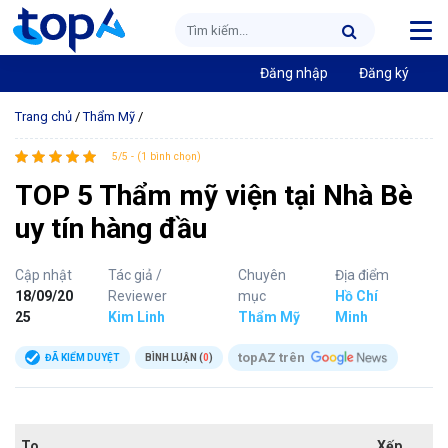
Đăng nhập
Đăng ký
Trang chủ
/
Thẩm Mỹ
/
5/5 - (1 bình chọn)
TOP 5 Thẩm mỹ viện tại Nhà Bè
uy tín hàng đầu
Cập nhật
Tác giả /
Chuyên
Địa điểm
18/09/20
Reviewer
mục
Hồ Chí
25
Kim Linh
Thẩm Mỹ
Minh
topAZ trên
ĐÃ KIỂM DUYỆT
BÌNH LUẬN (
0
)
To
Xếp