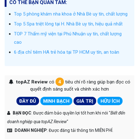
CÓ THỂ BẠN QUAN TÂM:
Top 5 phòng khám nha khoa ở Nhà Bè uy tín, chất lượng
Top 5 Spa triệt lông tại H. Nhà Bè uy tín, hiệu quả nhất
TOP 7 Thẩm mỹ viện tại Phú Nhuận uy tín, chất lượng
cao
6 địa chỉ tiêm HA trẻ hóa tại TP HCM uy tín, an toàn
topAZ Review
có
4
tiêu chí rõ ràng giúp bạn đọc có
quyết định sáng suốt và chính xác hơn
ĐẦY ĐỦ
MINH BẠCH
GIÁ TRỊ
HỮU ÍCH
BẠN ĐỌC
: Được đảm bảo quyền lợi tốt hơn khi nói "
Biết đến
doanh nghiệp qua topAZ Review
"
DOANH NGHIỆP
: Được đăng tải thông tin MIỄN PHÍ.