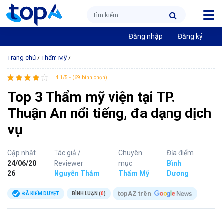
Đăng nhập
Đăng ký
Trang chủ
/
Thẩm Mỹ
/
4.1/5 - (69 bình chọn)
Top 3 Thẩm mỹ viện tại TP.
Thuận An nổi tiếng, đa dạng dịch
vụ
Cập nhật
Tác giả /
Chuyên
Địa điểm
24/06/20
Reviewer
mục
Bình
26
Nguyễn Thắm
Thẩm Mỹ
Dương
topAZ trên
ĐÃ KIỂM DUYỆT
BÌNH LUẬN (
0
)