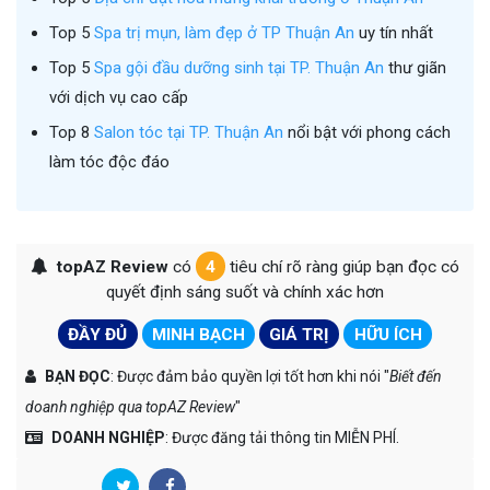
Top 5
Spa trị mụn, làm đẹp ở TP Thuận An
uy tín nhất
Top 5
Spa gội đầu dưỡng sinh tại TP. Thuận An
thư giãn
với dịch vụ cao cấp
Top 8
Salon tóc tại TP. Thuận An
nổi bật với phong cách
làm tóc độc đáo
topAZ Review
có
4
tiêu chí rõ ràng giúp bạn đọc có
quyết định sáng suốt và chính xác hơn
ĐẦY ĐỦ
MINH BẠCH
GIÁ TRỊ
HỮU ÍCH
BẠN ĐỌC
: Được đảm bảo quyền lợi tốt hơn khi nói "
Biết đến
doanh nghiệp qua topAZ Review
"
DOANH NGHIỆP
: Được đăng tải thông tin MIỄN PHÍ.