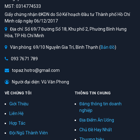
MST: 0314774533
Giấy chứng nhận ĐKDN do Sở Kế hoạch Đầu tư Thành phố Hồ Chí
Minh cấp ngày 06/12/2017
Địa chỉ: Số 69/7 Đường Số 18, Khu phố 2, Phường Bình Hưng
Hòa, TP Hồ Chí Minh
Văn phòng: 69/10 Nguyễn Gia Trí, Bình Thạnh (
Bản Đồ
)
093 7671 789
topaz.hotro@gmail.com
Người đại diện: Vũ Văn Phong
VỀ CHÚNG TÔI
THÔNG TIN CHUNG
Giới Thiệu
Đăng thông tin doanh
nghiệp
Liên Hệ
Địa Điểm Ăn Uống
Hợp Tác
Chủ Đề Hay Nhất
Đội Ngũ Thành Viên
Thương hiệu