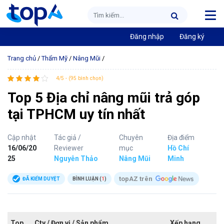
Đăng nhập
Đăng ký
Trang chủ
/
Thẩm Mỹ
/
Nâng Mũi
/
4/5 - (95 bình chọn)
Top 5 Địa chỉ nâng mũi trả góp
tại TPHCM uy tín nhất
Cập nhật
Tác giả /
Chuyên
Địa điểm
16/06/20
Reviewer
mục
Hồ Chí
25
Nguyễn Thảo
Nâng Mũi
Minh
topAZ trên
ĐÃ KIỂM DUYỆT
BÌNH LUẬN (
1
)
Top
Cty / Đơn vị / Sản phẩm
Xếp hạng