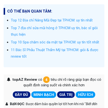
CÓ THỂ BẠN QUAN TÂM:
Top 12 Địa chỉ Nâng Mũi Đẹp tại TPHCM: uy tín nhất
Top 7 địa chỉ sửa mũi hỏng ở TPHCM uy tín, bác sĩ giỏi
thực hiện
Top 10 Spa chăm sóc da mặt tại TPHCM: uy tín tốt nhất
11 Bác Sĩ Phẫu Thuật Thẩm Mỹ tại TPHCM: giỏi & được
review tốt
topAZ Review
có
4
tiêu chí rõ ràng giúp bạn đọc có
quyết định sáng suốt và chính xác hơn
ĐẦY ĐỦ
MINH BẠCH
GIÁ TRỊ
HỮU ÍCH
BẠN ĐỌC
: Được đảm bảo quyền lợi tốt hơn khi nói "
Biết đến