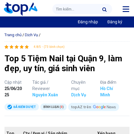
Đăng nhập
Đăng ký
Trang chủ
/
Dịch Vụ
/
4.8/5 - (73 bình chọn)
Top 5 Tiệm Nail tại Quận 9, làm
đẹp, uy tín, giá sinh viên
Cập nhật
Tác giả /
Chuyên
Địa điểm
25/06/20
Reviewer
mục
Hồ Chí
25
Nguyễn Xuân
Dịch Vụ
Minh
topAZ trên
ĐÃ KIỂM DUYỆT
BÌNH LUẬN (
0
)
Top
Cty / Đơn vị / Sản phẩm
Xếp hạng