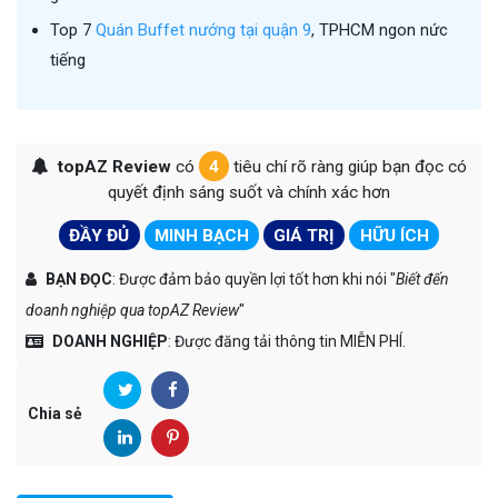
Top 7
Quán Buffet nướng tại quận 9
, TPHCM ngon nức
tiếng
topAZ Review
có
4
tiêu chí rõ ràng giúp bạn đọc có
quyết định sáng suốt và chính xác hơn
ĐẦY ĐỦ
MINH BẠCH
GIÁ TRỊ
HỮU ÍCH
BẠN ĐỌC
: Được đảm bảo quyền lợi tốt hơn khi nói "
Biết đến
doanh nghiệp qua topAZ Review
"
DOANH NGHIỆP
: Được đăng tải thông tin MIỄN PHÍ.
Chia sẻ