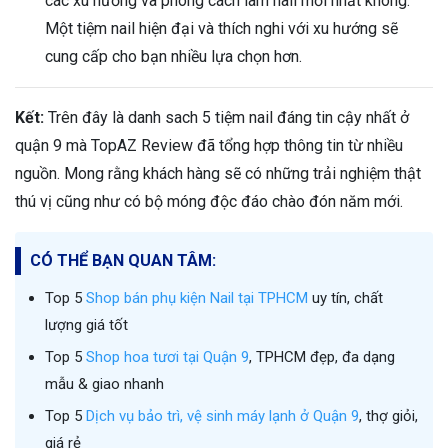
các xu hướng và phong cách làm nail mới nhất không.
Một tiệm nail hiện đại và thích nghi với xu hướng sẽ
cung cấp cho bạn nhiều lựa chọn hơn.
Kết:
Trên đây là danh sach 5 tiệm nail đáng tin cậy nhất ở
quận 9 mà TopAZ Review đã tổng hợp thông tin từ nhiều
nguồn. Mong rằng khách hàng sẽ có những trải nghiệm thật
thú vị cũng như có bộ móng độc đáo chào đón năm mới.
CÓ THỂ BẠN QUAN TÂM:
Top 5
Shop bán phụ kiện Nail tại TPHCM
uy tín, chất
lượng giá tốt
Top 5
Shop hoa tươi tại Quận 9
, TPHCM đẹp, đa dạng
mẫu & giao nhanh
Top 5
Dịch vụ bảo trì, vệ sinh máy lạnh ở Quận 9
, thợ giỏi,
giá rẻ