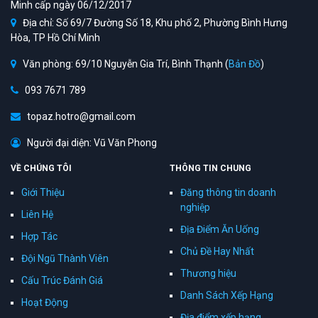
Minh cấp ngày 06/12/2017
Địa chỉ: Số 69/7 Đường Số 18, Khu phố 2, Phường Bình Hưng
Hòa, TP Hồ Chí Minh
Văn phòng: 69/10 Nguyễn Gia Trí, Bình Thạnh (
Bản Đồ
)
093 7671 789
topaz.hotro@gmail.com
Người đại diện: Vũ Văn Phong
VỀ CHÚNG TÔI
THÔNG TIN CHUNG
Giới Thiệu
Đăng thông tin doanh
nghiệp
Liên Hệ
Địa Điểm Ăn Uống
Hợp Tác
Chủ Đề Hay Nhất
Đội Ngũ Thành Viên
Thương hiệu
Cấu Trúc Đánh Giá
Danh Sách Xếp Hạng
Hoạt Động
Địa điểm xếp hạng