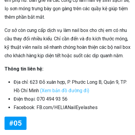
em phụ nữ. Bàn ghế và các công cụ làm nail vệ sinh sạch sẽ,
lọ sơn móng trưng bày gọn gàng trên các quầy kệ giúp tiệm
thêm phần bắt mắt.
Cơ sở còn cung cấp dịch vụ làm nail box cho chị em có nhu
cầu thay đổi nhiều kiểu. Chỉ cần đến và đo kích thước móng,
kỹ thuật viên nails sẽ nhanh chóng hoàn thiện các bộ nail box
cho khách hàng kịp diện tết hoặc suốt các dịp quanh năm.
Thông tin liên hệ:
Địa chỉ: 623 Đỗ xuân hợp, P. Phước Long B, Quận 9, TP.
Hồ Chí Minh
(Xem bản đồ đường đi)
Điện thoại: 070 494 93 56
Facebook: FB.com/HELIANailEyelashes
#05