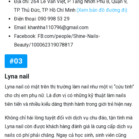
Địa chỉ: 264 Lê Văn Việt, P. Tăng Nhơn Phú B, Quận 9,
TP. Thủ Đức, TP. Hồ Chí Minh
(Xem bản đồ đường đi)
Điện thoại: 090 998 53 29
Email: khanhha110796@gmail.com
Facebook: FB.com/people/Shine-Nails-
Beauty/100062319078817
#03
Lyna nail
Lyna nail có mặt trên thị trường làm nail như một vị “cứu tinh”
cho chị em phụ nữ. Là đơn vị có những kỹ thuật làm nails
tiên tiến và nhiều kiểu dáng thịnh hành trong giới trẻ hiện nay.
Không chỉ hài lòng tuyệt đối với dịch vụ chu đáo, tận tình mà
Lyna nail còn được khách hàng đánh giá là cung cấp dịch vụ
nails có phí phải chăng. Ngay cả học sinh, sinh viên cũng