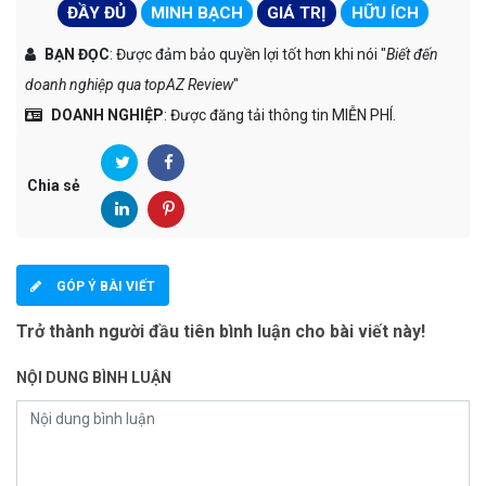
ĐẦY ĐỦ
MINH BẠCH
GIÁ TRỊ
HỮU ÍCH
BẠN ĐỌC
: Được đảm bảo quyền lợi tốt hơn khi nói "
Biết đến
doanh nghiệp qua topAZ Review
"
DOANH NGHIỆP
: Được đăng tải thông tin MIỄN PHÍ.
Chia sẻ
GÓP Ý BÀI VIẾT
Trở thành người đầu tiên bình luận cho bài viết này!
NỘI DUNG BÌNH LUẬN