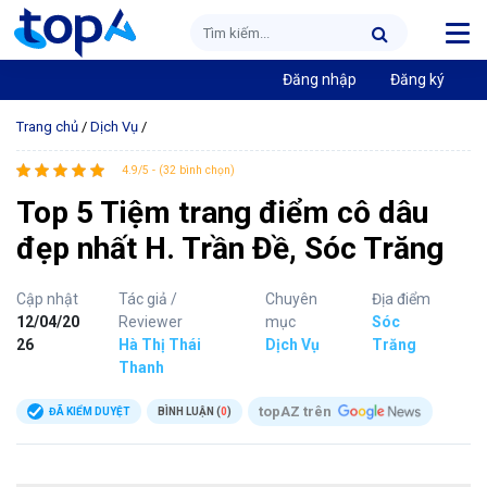
Đăng nhập
Đăng ký
Trang chủ
/
Dịch Vụ
/
4.9/5 - (32 bình chọn)
Top 5 Tiệm trang điểm cô dâu
đẹp nhất H. Trần Đề, Sóc Trăng
Cập nhật
Tác giả /
Chuyên
Địa điểm
12/04/20
Reviewer
mục
Sóc
26
Hà Thị Thái
Dịch Vụ
Trăng
Thanh
topAZ trên
ĐÃ KIỂM DUYỆT
BÌNH LUẬN (
0
)