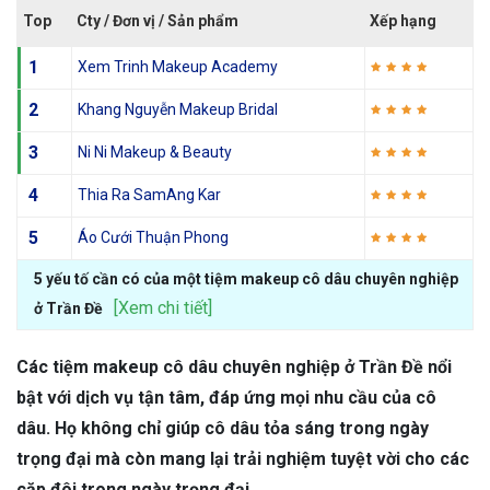
Top
Cty / Đơn vị / Sản phẩm
Xếp hạng
1
Xem Trinh Makeup Academy
2
Khang Nguyễn Makeup Bridal
3
Ni Ni Makeup & Beauty
4
Thia Ra SamAng Kar
5
Áo Cưới Thuận Phong
5 yếu tố cần có của một tiệm makeup cô dâu chuyên nghiệp
[Xem chi tiết]
ở Trần Đề
Các tiệm makeup cô dâu chuyên nghiệp ở Trần Đề nổi
bật với dịch vụ tận tâm, đáp ứng mọi nhu cầu của cô
dâu. Họ không chỉ giúp cô dâu tỏa sáng trong ngày
trọng đại mà còn mang lại trải nghiệm tuyệt vời cho các
cặp đôi trong ngày trọng đại.