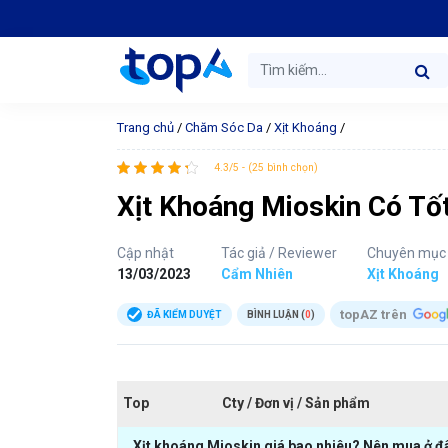
Trang chủ
/
Chăm Sóc Da
/
Xịt Khoáng
/
4.3/5 - (25 bình chọn)
Xịt Khoáng Mioskin Có Tố
Cập nhật
Tác giả / Reviewer
Chuyên mục
13/03/2023
Cẩm Nhiên
Xịt Khoáng
topAZ trên
ĐÃ KIỂM DUYỆT
BÌNH LUẬN (
0
)
Top
Cty / Đơn vị / Sản phẩm
Xịt khoáng Mioskin giá bao nhiêu? Nên mua ở đ