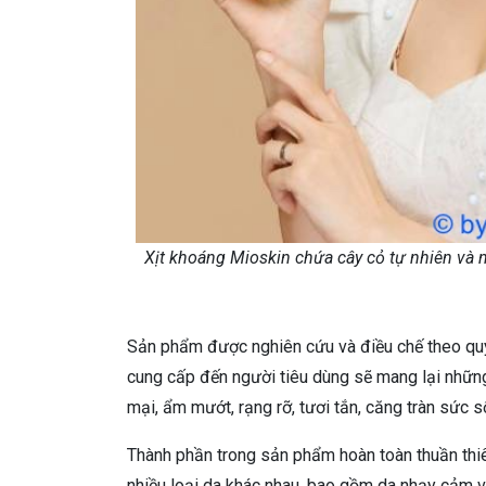
Xịt khoáng Mioskin chứa cây cỏ tự nhiên và 
Sản phẩm được nghiên cứu và điều chế theo quy 
cung cấp đến người tiêu dùng sẽ mang lại nhữn
mại, ẩm mướt, rạng rỡ, tươi tắn, căng tràn sức s
Thành phần trong sản phẩm hoàn toàn thuần thiê
nhiều loại da khác nhau, bao gồm da nhạy cảm 