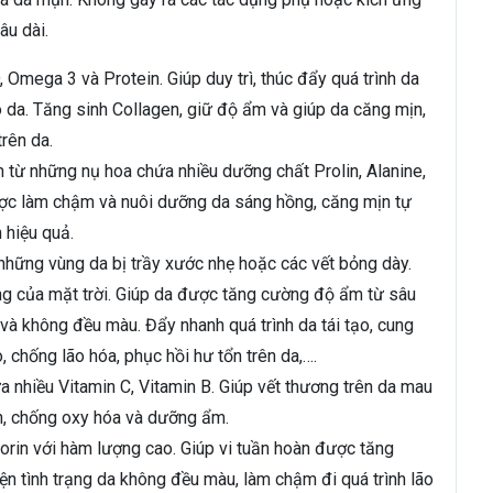
âu dài.
 Omega 3 và Protein. Giúp duy trì, thúc đẩy quá trình da
o da. Tăng sinh Collagen, giữ độ ẩm và giúp da căng mịn,
rên da.
 từ những nụ hoa chứa nhiều dưỡng chất Prolin, Alanine,
 được làm chậm và nuôi dưỡng da sáng hồng, căng mịn tự
 hiệu quả.
 những vùng da bị trầy xước nhẹ hoặc các vết bỏng dày.
ng của mặt trời. Giúp da được tăng cường độ ẩm từ sâu
à không đều màu. Đẩy nhanh quá trình da tái tạo, cung
, chống lão hóa, phục hồi hư tổn trên da,….
 nhiều Vitamin C, Vitamin B. Giúp vết thương trên da mau
ụn, chống oxy hóa và dưỡng ẩm.
rin với hàm lượng cao. Giúp vi tuần hoàn được tăng
iện tình trạng da không đều màu, làm chậm đi quá trình lão