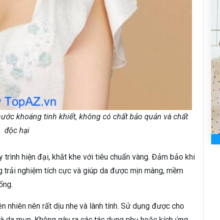
nước khoáng tinh khiết, không có chất bảo quản và chất
độc hại
trình hiện đại, khắt khe với tiêu chuẩn vàng. Đảm bảo khi
g trải nghiệm tích cực và giúp da được mịn màng, mềm
ống.
n nhiên nên rất dịu nhẹ và lành tính. Sử dụng được cho
và da mụn. Không gây ra các tác dụng phụ hoặc kích ứng