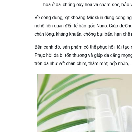
hóa ở da, chống oxy hóa và chăm sóc, bảo v
Về công dụng, xịt khoáng Mioskin dùng công ngh
nghệ liên quan đến tế bào gốc Nano. Giúp dưỡng 
chân lông; kháng khuẩn, chống bụi bẩn, hạn chế 
Bên cạnh đó, sản phẩm có thể phục hồi, tái tạo
Phục hồi da bị tổn thương và giúp da căng mọng
trên da như vết chân chim, thâm mắt, nếp nhăn,…