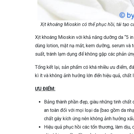
Xịt khoáng Mioskin có thể phục hồi, tái tạo
Xịt khoáng Mioskin với khả năng dưỡng da “5 i
dùng lotion, mặt nạ mắt, kem dưỡng, serum và t
suất, tránh lạm dụng để không gặp các phản ứ
Tổng kết lại, sản phẩm có khá nhiều ưu điểm, đ
kì ít và không ảnh hưởng lớn đến hiệu quả, chất 
ƯU ĐIỂM:
Bảng thành phần đẹp, giàu những tinh chất qu
an toàn đối với mọi loại da (bao gồm da nh
chất gây kích ứng nên không ảnh hưởng xấu
Hiệu quả phục hồi các tổn thương, làm dịu,