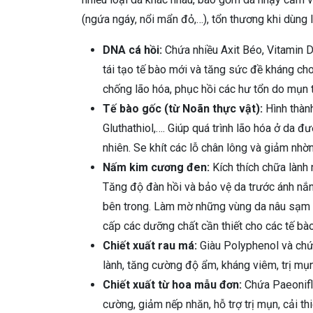
(ngứa ngáy, nổi mẩn đỏ,…), tổn thương khi dùng l
DNA cá hồi:
Chứa nhiều Axit Béo, Vitamin D,
tái tạo tế bào mới và tăng sức đề kháng ch
chống lão hóa, phục hồi các hư tổn do mụn t
Tế bào gốc (từ Noãn thực vật):
Hình thành
Gluthathiol,…. Giúp quá trình lão hóa ở da
nhiên. Se khít các lỗ chân lông và giảm nhờn
Nấm kim cương đen:
Kích thích chữa lành
Tăng độ đàn hồi và bảo vệ da trước ánh nắ
bên trong. Làm mờ những vùng da nâu sạm v
cấp các dưỡng chất cần thiết cho các tế bào
Chiết xuất rau má:
Giàu Polyphenol và chứa
lành, tăng cường độ ẩm, kháng viêm, trị m
Chiết xuất từ hoa mẫu đơn:
Chứa Paeoniflo
cường, giảm nếp nhăn, hỗ trợ trị mụn, cải th