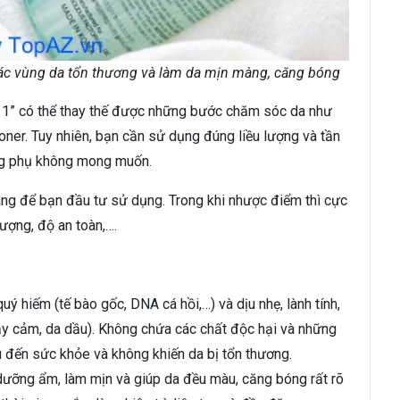
 các vùng da tổn thương và làm da mịn màng, căng bóng
n 1” có thể thay thế được những bước chăm sóc da như
oner. Tuy nhiên, bạn cần sử dụng đúng liều lượng và tần
ng phụ không mong muốn.
áng để bạn đầu tư sử dụng. Trong khi nhược điểm thì cực
lượng, độ an toàn,….
ý hiếm (tế bào gốc, DNA cá hồi,…) và dịu nhẹ, lành tính,
ạy cảm, da dầu). Không chứa các chất độc hại và những
 đến sức khỏe và không khiến da bị tổn thương.
 dưỡng ẩm, làm mịn và giúp da đều màu, căng bóng rất rõ