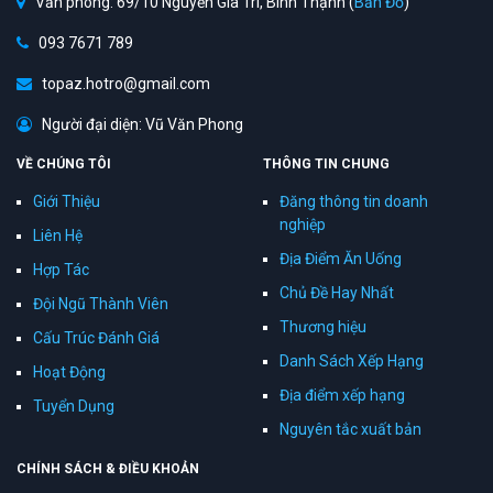
Văn phòng: 69/10 Nguyễn Gia Trí, Bình Thạnh (
Bản Đồ
)
093 7671 789
topaz.hotro@gmail.com
Người đại diện: Vũ Văn Phong
VỀ CHÚNG TÔI
THÔNG TIN CHUNG
Giới Thiệu
Đăng thông tin doanh
nghiệp
Liên Hệ
Địa Điểm Ăn Uống
Hợp Tác
Chủ Đề Hay Nhất
Đội Ngũ Thành Viên
Thương hiệu
Cấu Trúc Đánh Giá
Danh Sách Xếp Hạng
Hoạt Động
Địa điểm xếp hạng
Tuyển Dụng
Nguyên tắc xuất bản
CHÍNH SÁCH & ĐIỀU KHOẢN