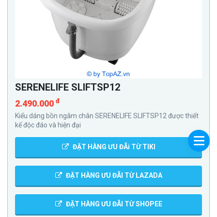
SERENELIFE SLIFTSP12
đ
2.490.000
Kiểu dáng bồn ngâm chân SERENELIFE SLIFTSP12 được thiết
kế độc đáo và hiện đại
ĐẶT HÀNG ƯU ĐÃi TỪ TIKI
ĐẶT HÀNG ƯU ĐÃI TỪ LAZADA
ĐẶT HÀNG ƯU ĐÃI TỪ SHOPEE