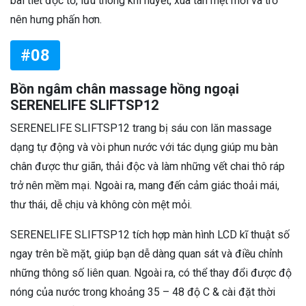
bài tiết độc tố, lưu thông khí huyết, xua tan mệt mỏi và trở
nên hưng phấn hơn.
#08
Bồn ngâm chân massage hồng ngoại
SERENELIFE SLIFTSP12
SERENELIFE SLIFTSP12 trang bị sáu con lăn massage
dạng tự động và vòi phun nước với tác dụng giúp mu bàn
chân được thư giãn, thải độc và làm những vết chai thô ráp
trở nên mềm mại. Ngoài ra, mang đến cảm giác thoải mái,
thư thái, dễ chịu và không còn mệt mỏi.
SERENELIFE SLIFTSP12 tích hợp màn hình LCD kĩ thuật số
ngay trên bề mặt, giúp bạn dễ dàng quan sát và điều chỉnh
những thông số liên quan. Ngoài ra, có thể thay đổi được độ
nóng của nước trong khoảng 35 – 48 độ C & cài đặt thời