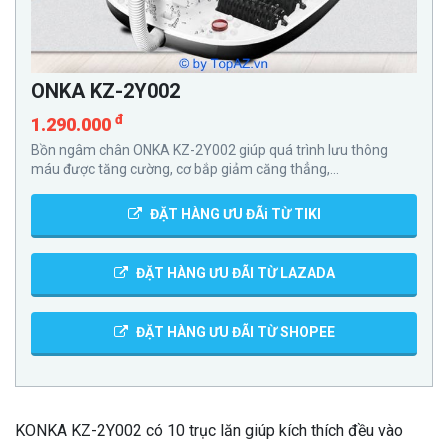
ONKA KZ-2Y002
đ
1.290.000
Bồn ngâm chân ONKA KZ-2Y002 giúp quá trình lưu thông
máu được tăng cường, cơ bắp giảm căng thẳng,...
ĐẶT HÀNG ƯU ĐÃi TỪ TIKI
ĐẶT HÀNG ƯU ĐÃI TỪ LAZADA
ĐẶT HÀNG ƯU ĐÃI TỪ SHOPEE
KONKA KZ-2Y002 có 10 trục lăn giúp kích thích đều vào