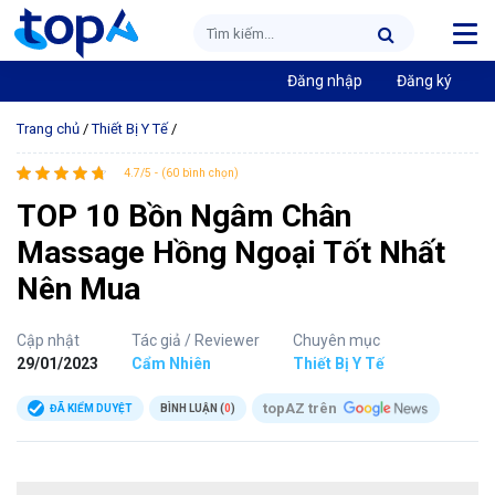
Đăng nhập
Đăng ký
Trang chủ
/
Thiết Bị Y Tế
/
4.7/5 - (60 bình chọn)
TOP 10 Bồn Ngâm Chân
Massage Hồng Ngoại Tốt Nhất
Nên Mua
Cập nhật
Tác giả / Reviewer
Chuyên mục
29/01/2023
Cẩm Nhiên
Thiết Bị Y Tế
topAZ trên
ĐÃ KIỂM DUYỆT
BÌNH LUẬN (
0
)