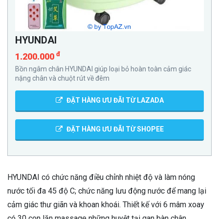
HYUNDAI
đ
1.200.000
Bồn ngâm chân HYUNDAI giúp loại bỏ hoàn toàn cảm giác
nặng chân và chuột rút về đêm
ĐẶT HÀNG ƯU ĐÃI TỪ LAZADA
ĐẶT HÀNG ƯU ĐÃI TỪ SHOPEE
HYUNDAI có chức năng điều chỉnh nhiệt độ và làm nóng
nước tối đa 45 độ C; chức năng lưu động nước để mang lại
cảm giác thư giãn và khoan khoái. Thiết kế với 6 mâm xoay
có 30 con lăn massage những huyệt tại gan bàn chân.