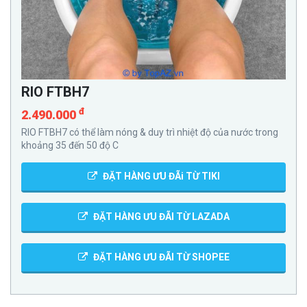
RIO FTBH7
đ
2.490.000
RIO FTBH7 có thể làm nóng & duy trì nhiệt độ của nước trong
khoảng 35 đến 50 độ C
ĐẶT HÀNG ƯU ĐÃi TỪ TIKI
ĐẶT HÀNG ƯU ĐÃI TỪ LAZADA
ĐẶT HÀNG ƯU ĐÃI TỪ SHOPEE