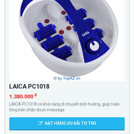
LAICA PC1018
đ
1.380.000
LAICA PC1018 có khả năng di chuyển bốn hướng, giúp toàn
lòng bàn chân được massage
ĐẶT HÀNG ƯU ĐÃi TỪ TIKI