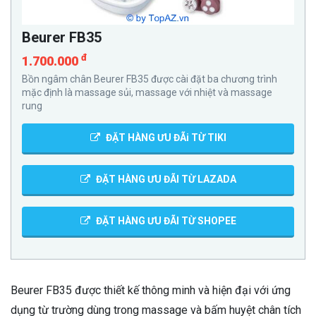
Beurer FB35
đ
1.700.000
Bồn ngâm chân Beurer FB35 được cài đặt ba chương trình
mặc định là massage sủi, massage với nhiệt và massage
rung
ĐẶT HÀNG ƯU ĐÃi TỪ TIKI
ĐẶT HÀNG ƯU ĐÃI TỪ LAZADA
ĐẶT HÀNG ƯU ĐÃI TỪ SHOPEE
Beurer FB35 được thiết kế thông minh và hiện đại với ứng
dụng từ trường dùng trong massage và bấm huyệt chân tích