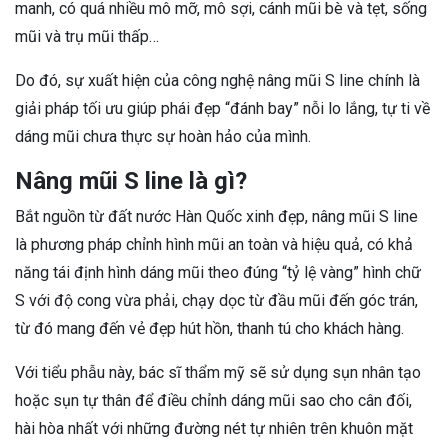
manh, có quá nhiều mô mỡ, mô sợi, cánh mũi bè và tẹt, sống
mũi và trụ mũi thấp…
Do đó, sự xuất hiện của công nghệ nâng mũi S line chính là
giải pháp tối ưu giúp phái đẹp “đánh bay” nỗi lo lắng, tự ti về
dáng mũi chưa thực sự hoàn hảo của mình.
Nâng mũi S line là gì?
Bắt nguồn từ đất nước Hàn Quốc xinh đẹp, nâng mũi S line
là phương pháp chỉnh hình mũi an toàn và hiệu quả, có khả
năng tái định hình dáng mũi theo đúng “tỷ lệ vàng” hình chữ
S với độ cong vừa phải, chạy dọc từ đầu mũi đến góc trán,
từ đó mang đến vẻ đẹp hút hồn, thanh tú cho khách hàng.
Với tiểu phẫu này, bác sĩ thẩm mỹ sẽ sử dụng sụn nhân tạo
hoặc sụn tự thân để điều chỉnh dáng mũi sao cho cân đối,
hài hòa nhất với những đường nét tự nhiên trên khuôn mặt