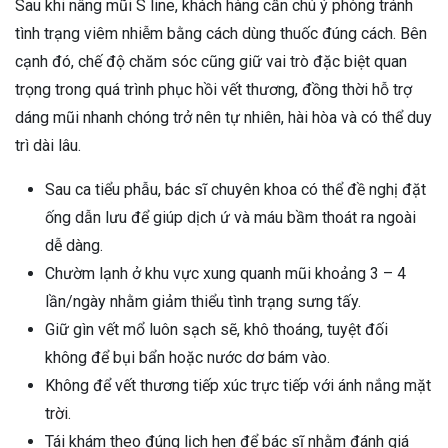
Sau khi nâng mũi S line, khách hàng cần chú ý phòng tránh
tình trạng viêm nhiễm bằng cách dùng thuốc đúng cách. Bên
cạnh đó, chế độ chăm sóc cũng giữ vai trò đặc biệt quan
trọng trong quá trình phục hồi vết thương, đồng thời hỗ trợ
dáng mũi nhanh chóng trở nên tự nhiên, hài hòa và có thể duy
trì dài lâu.
Sau ca tiểu phẫu, bác sĩ chuyên khoa có thể đề nghị đặt
ống dẫn lưu để giúp dịch ứ và máu bầm thoát ra ngoài
dễ dàng.
Chườm lạnh ở khu vực xung quanh mũi khoảng 3 – 4
lần/ngày nhằm giảm thiểu tình trạng sưng tấy.
Giữ gìn vết mổ luôn sạch sẽ, khô thoáng, tuyệt đối
không để bụi bẩn hoặc nước dơ bám vào.
Không để vết thương tiếp xúc trực tiếp với ánh nắng mặt
trời.
Tái khám theo đúng lịch hẹn để bác sĩ nhằm đánh giá