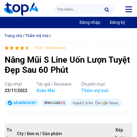
Đăng nhập
Đăng ký
Trang chủ
/
Thẩm mỹ mũi
/
4.5/5 - (44 bình chọn)
Nâng Mũi S Line Uốn Lượn Tuyệt
Đẹp Sau 60 Phút
Cập nhật
Tác giả / Reviewer
Chuyên mục
23/11/2022
Xuân Mai
Thẩm mỹ mũi
topAZ trên
ĐÃ KIỂM DUYỆT
BÌNH LUẬN (
0
)
To
Xếp
Cty / Đơn vị / Sản phẩm