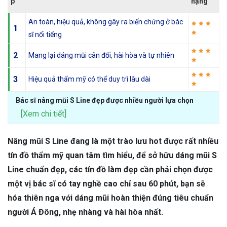
p
hạng
An toàn, hiệu quả, không gây ra biến chứng ở bác
1
sĩ nổi tiếng
2
Mang lại dáng mũi cân đối, hài hòa và tự nhiên
3
Hiệu quả thẩm mỹ có thể duy trì lâu dài
Bác sĩ nâng mũi S Line đẹp được nhiều người lựa chọn
[Xem chi tiết]
Nâng mũi S Line đang là một trào lưu hot được rất nhiều
tín đồ thẩm mỹ quan tâm tìm hiểu, để sở hữu dáng mũi S
Line chuẩn đẹp, các tín đồ làm đẹp cần phải chọn được
một vị bác sĩ có tay nghề cao chỉ sau 60 phút, bạn sẽ
hóa thiên nga với dáng mũi hoàn thiện đúng tiêu chuẩn
người Á Đông, nhẹ nhàng và hài hòa nhất.