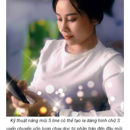
Kỹ thuật nâng mũi S line có thể tạo ra dáng hình chữ S
uyển chuyển uốn lượn chạy dọc từ phần trán đến đầu mũi.