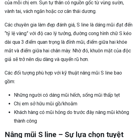
của mỗi chị em. Sụn tự thân có nguồn gốc từ vùng sườn,
vành tai, vách ngăn hoặc cơ cân thái dương.
Các chuyên gia làm đẹp đánh giá, S line là dáng mũi đạt đến
“tỷ lệ vàng” với độ cao lý tưởng, đường cong hình chữ S kéo
dài qua 3 điểm quan trọng là đỉnh mũi, điểm giữa hai khóe
mắt và điểm giữa hai chân mày. Nhờ đó, khuôn mặt của độc
giả sẽ trở nên dịu dàng và quyến rũ hơn.
Các đối tượng phù hợp với kỹ thuật nâng mũi S line bao
gồm:
Những người có dáng mũi hếch, sống mũi thấp tẹt
Chị em sở hữu mũi gồ/khoằm
Khách hàng có mũi hỏng do trước đây nâng mũi không
thành công
Nâng mũi S line – Sự lựa chọn tuyệt