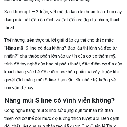
Sau khoảng 1 – 2 tuần, vết mổ đã lành lại hoàn toàn. Lúc này,
dáng mũi bắt đầu ổn định và đạt đến vẻ đẹp tự nhiên, thanh
thoát.
Thế nhưng, trên thực tế, lời giải đáp cụ thể cho thắc mắc
“Nâng mũi S line có đau không? Bao lâu thì lành và đẹp tự
nhiên?” phụ thuộc phần lớn vào uy tín của cơ sở thẩm mỹ,
trình độ tay nghề của bác sĩ phẫu thuật, đặc điểm cơ địa của
khách hàng và chế độ chăm sóc hậu phẫu. Vì vậy, trước khi
quyết định nâng mũi S line, bạn cần cân nhắc kỹ lưỡng về
các vấn đề này.
Nâng mũi S line có vĩnh viễn không?
Công nghệ nâng mũi S line sử dụng sụn tự thân rất thân
thiện với cơ thể bởi mức độ tương thích tuyệt đối. Bên cạnh
đó, chất liệu của sụn nhân tạo đã được Cục Quản lý Thực