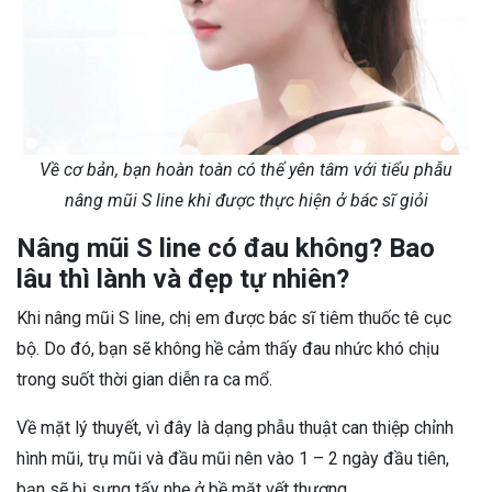
Về cơ bản, bạn hoàn toàn có thể yên tâm với tiểu phẫu
nâng mũi S line khi được thực hiện ở bác sĩ giỏi
Nâng mũi S line có đau không? Bao
lâu thì lành và đẹp tự nhiên?
Khi nâng mũi S line, chị em được bác sĩ tiêm thuốc tê cục
bộ. Do đó, bạn sẽ không hề cảm thấy đau nhức khó chịu
trong suốt thời gian diễn ra ca mổ.
Về mặt lý thuyết, vì đây là dạng phẫu thuật can thiệp chỉnh
hình mũi, trụ mũi và đầu mũi nên vào 1 – 2 ngày đầu tiên,
bạn sẽ bị sưng tấy nhẹ ở bề mặt vết thương.